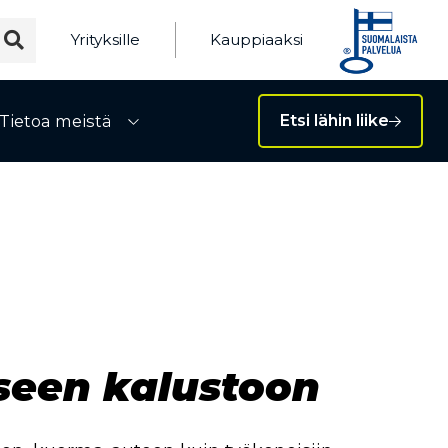
Yrityksille
Kauppiaaksi
Tietoa meistä
Etsi lähin liike
ivalikko
Avaa alivalikko
seen kalustoon