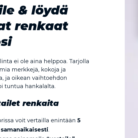
ile & löydä
at renkaat
si
nta ei ole aina helppoa. Tarjolla
mia merkkejä, kokoja ja
, ja oikean vaihtoehdon
i tuntua hankalalta.
ailet renkaita
rissa voit vertailla enintään
5
 samanaikaisesti
.