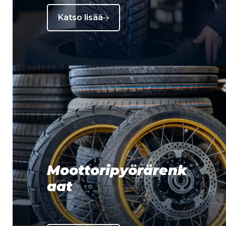
Katso lisää
Moottoripyörärenk
aat