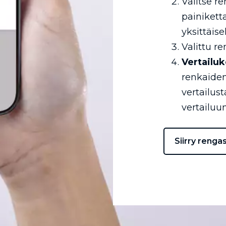
Valitse r
painikett
yksittäise
Valittu re
Vertailuk
renkaiden
vertailus
vertailuun
Siirry renga