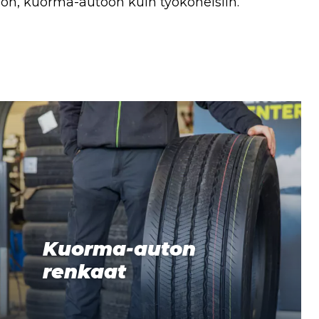
toon, kuorma-autoon kuin työkoneisiin.
Kuorma-auton
renkaat