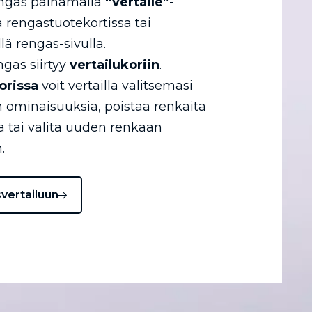
engas painamalla
“vertaile”
-
a rengastuotekortissa tai
llä rengas-sivulla.
ngas siirtyy
vertailukoriin
.
orissa
voit vertailla valitsemasi
 ominaisuuksia, poistaa renkaita
ta tai valita uuden renkaan
.
svertailuun