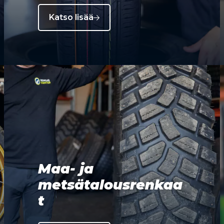
Katso lisää
Maa- ja
metsätalousrenkaa
t