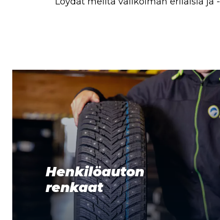
Löydät meiltä valikoiman erilaisia ja
Henkilöauton
renkaat