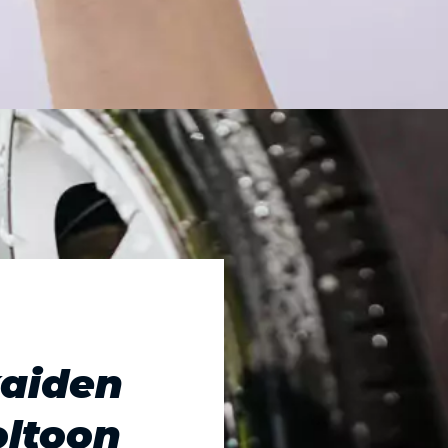
kaiden
oltoon