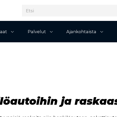
aat
Palvelut
Ajankohtaista
Avaa alivalikko
Avaa alivalikko
Avaa al
löautoihin ja raskaa