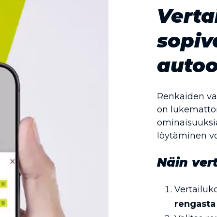
Verta
sopiv
autoo
Renkaiden vali
on lukematto
ominaisuuksia
löytäminen vo
Näin vert
Vertailuko
rengasta