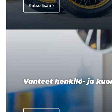
Katso lisää
Vanteet henkilö- ja ku