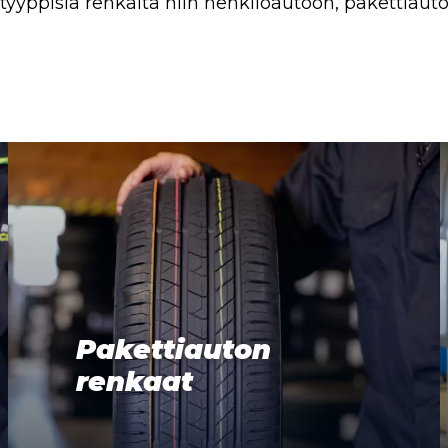
 -tyyppisiä renkaita niin henkilöautoon, pakettiau
Pakettiauton
renkaat