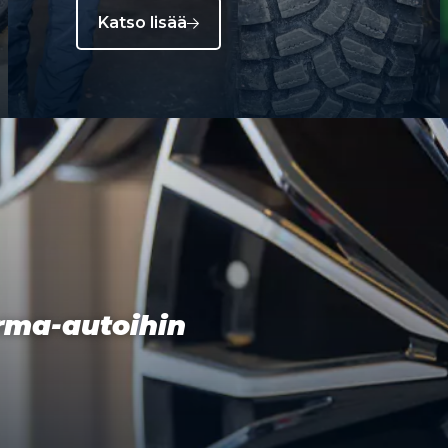
Katso lisää
orma-autoihin