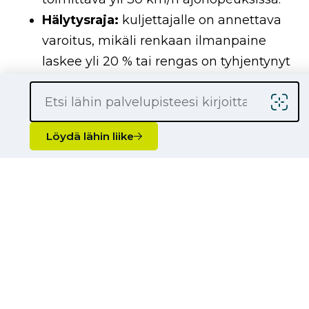
Hälytysraja:
kuljettajalle on annettava
varoitus, mikäli renkaan ilmanpaine
laskee yli 20 % tai rengas on tyhjentynyt
merkittävästi.
Erottelukyky:
järjestelmän on
pystyttävä erottamaan vetoauton ja
Löydä lähin liike
perävaunun painetiedot toisistaan.
Informaatio:
tiedon poikkeamasta on
tultava kuljettajan nähtäville viiveettä.
Järjestelmien tyypit ja huolto
Raskaassa kalustossa hyödynnetään
pääasiassa kahta järjestelmää: