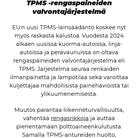
TPMS -rengaspaineiden
valvontajärjestelmä
EU:n uusi TPMS-lainsäädäntö koskee nyt
myös raskasta kalustoa. Vuodesta 2024
alkaen uusissa kuorma-autoissa, linja-
autoissa ja perävaunuissa on oltava
rengaspaineiden valvontajärjestelmä eli
TPMS. Järjestelmä seuraa renkaiden
ilmanpainetta ja lämpötilaa sekä varoittaa
kuljettajaa mahdollisista painehäviöistä tai
ylikuumenemisesta.
Muutos parantaa liikenneturvallisuutta,
vähentää
rengasrikkoja
ja auttaa
pienentämään polttoaineenkulutusta.
Samalla TPMS-antureiden huolto,