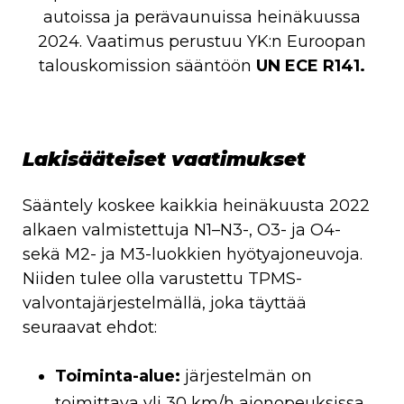
autoissa ja perävaunuissa heinäkuussa
2024. Vaatimus perustuu YK:n Euroopan
talouskomission sääntöön
UN ECE R141.
Lakisääteiset vaatimukset
Sääntely koskee kaikkia heinäkuusta 2022
alkaen valmistettuja N1–N3-, O3- ja O4-
sekä M2- ja M3-luokkien hyötyajoneuvoja.
Niiden tulee olla varustettu TPMS-
valvontajärjestelmällä, joka täyttää
seuraavat ehdot:
Toiminta-alue:
järjestelmän on
toimittava yli 30 km/h ajonopeuksissa.