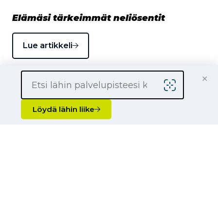
Elämäsi tärkeimmät neliösentit
Lue artikkeli
×
Löydä lähin liike
Turvallisin mielin mökkitielle – nappaa
talteen kesäkuskin kuumimmat