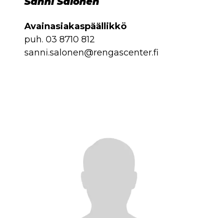
Sanni Salonen
Avainasiakaspäällikkö
puh.
03 8710 812
sanni.salonen@rengascenter.fi