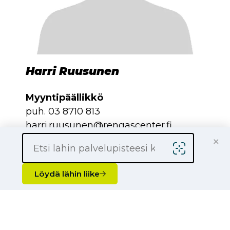
Harri Ruusunen
Myyntipäällikkö
puh.
03 8710 813
harri.ruusunen@rengascenter.fi
×
Löydä lähin liike