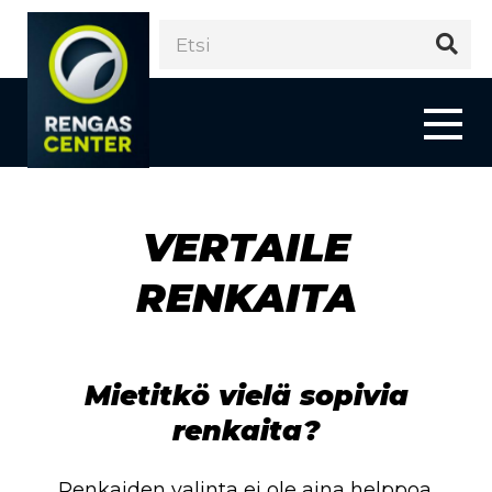
VERTAILE
RENKAITA
Mietitkö vielä sopivia
renkaita?
Renkaiden valinta ei ole aina helppoa.