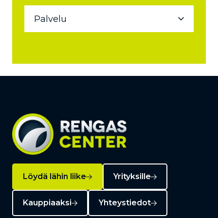
Löydä lähin liike
Yrityksille
Kauppiaaksi
Yhteystiedot