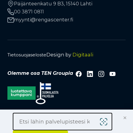
Työkonerenkaat
Päijänteenkatu 9 B3, 15140 Lahti
Liikkuva rengaspalvelu
00 3871 0811
Kauppiaaksi
TPMS-rengaspaineanturit
Avainasiakkuus
myynti
rengascenter.fi
Lehdistö ja media
Tuotemerkit
Vanteet
Design by
Digitaali
Tietosuojaseloste
Facebook
LinkedIn
Instagra
YouTu
Olemme osa TEN Groupia
×