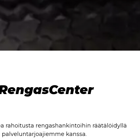
 RengasCenter
 rahoitusta rengashankintoihin räätälöidyllä
ä palveluntarjoajiemme kanssa.