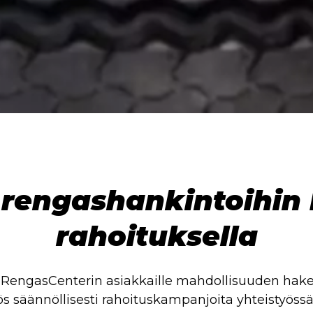
 rengashankintoihin
rahoituksella
RengasCenterin asiakkaille mahdollisuuden hakea
säännöllisesti rahoituskampanjoita yhteistyöss