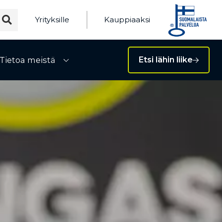
Yrityksille
Kauppiaaksi
Tietoa meistä
Etsi lähin liike
ivalikko
Avaa alivalikko