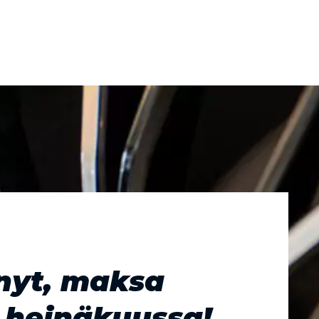
nyt, maksa
 heinäkuussa!