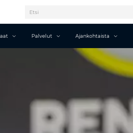
aat
Palvelut
Ajankohtaista
Avaa alivalikko
Avaa alivalikko
Avaa al