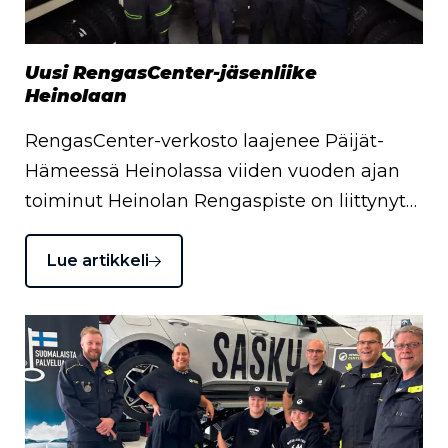
Uusi RengasCenter-jäsenliike
Heinolaan
RengasCenter-verkosto laajenee Päijät-
Hämeessä Heinolassa viiden vuoden ajan
toiminut Heinolan Rengaspiste on liittynyt…
Lue artikkeli