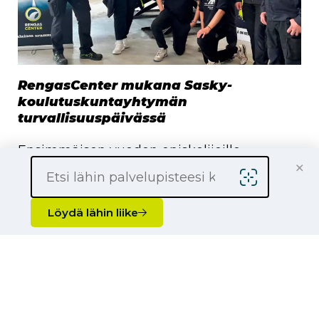
RengasCenter mukana Sasky-
koulutuskuntayhtymän
turvallisuuspäivässä
Ensimmäisen vuoden opiskelijoille
×
suunnattu turvallisuuspäivä herätti
keskustelua tulevaisuuden autoilijoissa
Löydä lähin liike
Sasky-koulutuskuntayhtymä järjesti
syyskuussa…
Lue artikkeli