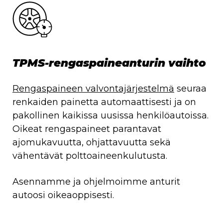
TPMS-rengaspaineanturin vaihto
Rengaspaineen valvontajärjestelmä
seuraa
renkaiden painetta automaattisesti ja on
pakollinen kaikissa uusissa henkilöautoissa.
Oikeat rengaspaineet parantavat
ajomukavuutta, ohjattavuutta sekä
vähentävät polttoaineenkulutusta.
Asennamme ja ohjelmoimme anturit
autoosi oikeaoppisesti.