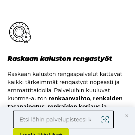
Raskaan kaluston rengastyöt
Raskaan kaluston rengaspalvelut kattavat
kaikki tärkeimmät rengastyöt nopeasti ja
ammattitaidolla. Palveluihin kuuluvat
kuorma-auton
renkaanvaihto, renkaiden
tasapainotus, renkaiden korjaus ja
×
paikkaus sekä ilmanpaineiden tarkastus
turvallisen ja taloudellisen ajon
varmistamiseksi.
Löydä lähin liike