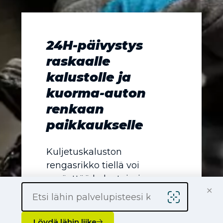
24H-päivystys
raskaalle
kalustolle ja
kuorma-auton
renkaan
paikkaukselle
Kuljetuskaluston
rengasrikko tiellä voi
pysäyttää koko toiminnan.
×
Osa RengasCenter-liikkeistä
tarjoaa ympärivuorokautista
päivystystä raskaan kaluston
Löydä lähin liike