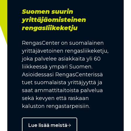
Suomen suurin
yrittäjäomisteinen
rengasliikeketju
RengasCenter on suomalainen
yrittäjävetoinen rengasliikeketju,
joka palvelee asiakkaita yli 60
liikkeessä ympäri Suomen.
Asioidessasi RengasCenterissä
tuet suomalaista yrittäjyyttä ja
saat ammattitaitoista palvelua
sekä kevyen että raskaan
kaluston rengastarpeisiin.
Lue lisää meistä