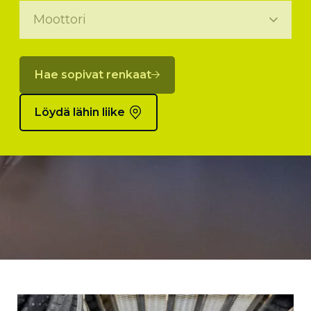
Hae sopivat renkaat
Löydä lähin liike