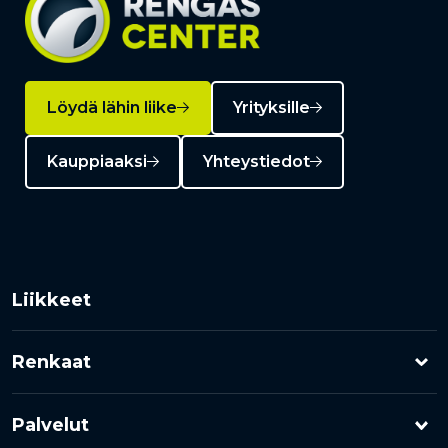
Löydä lähin liike
Yrityksille
Kauppiaaksi
Yhteystiedot
Liikkeet
Renkaat
Henkilöauton renkaat
Palvelut
Pakettiauton renkaat