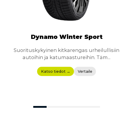
Dynamo Winter Sport
Suorituskykyinen kitkarengas urheilullisiin
D
autoihin ja katumaastureihin. Täm...
Katso tiedot →
Vertaile