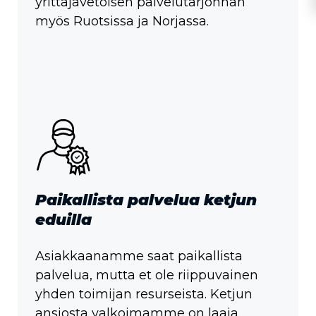
yrittäjävetoisen palvelutarjonnan
myös Ruotsissa ja Norjassa.
Paikallista palvelua ketjun
eduilla
Asiakkaanamme saat paikallista
palvelua, mutta et ole riippuvainen
yhden toimijan resurseista. Ketjun
ansiosta valkoimamme on laaja,