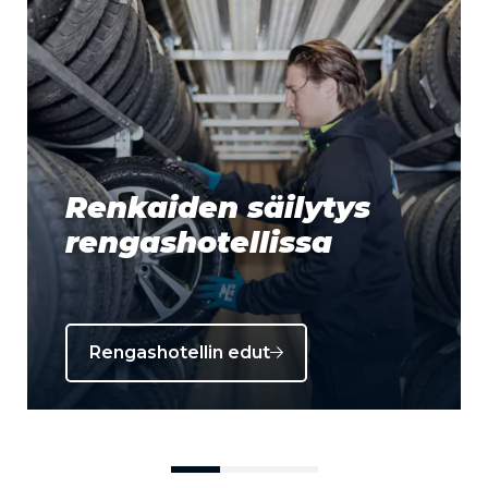
Renkaiden säilytys
rengashotellissa
Rengashotellin edut