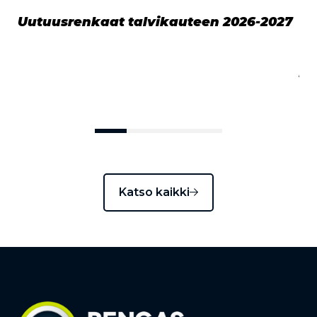
Uutuusrenkaat talvikauteen 2026-2027
TK
ke
ki
pa
Katso kaikki