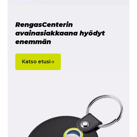
RengasCenterin
avainasiakkaana hyödyt
enemmän
Katso etusi