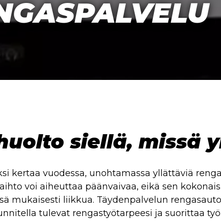
ENGASPALVELU
uolto siellä, missä y
i kertaa vuodessa, unohtamassa yllättäviä rengas
vaihto voi aiheuttaa päänvaivaa, eikä sen kokonai
ä mukaisesti liikkua. Täydenpalvelun rengasautom
itella tulevat rengastyötarpeesi ja suorittaa työ