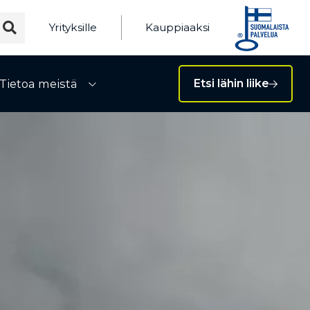
Yrityksille
Kauppiaaksi
Tietoa meistä
Etsi lähin liike
ivalikko
Avaa alivalikko