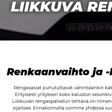
LIIKKUVA R
Renkaanvaihto ja -h
Rengasasiat puhututtavat vähintäänkin kaks
Erityisesti yrityksen koko kaluston sesonki
Liikkuvan rengaspalvelun tehtävä on nimens
sijaitsee. Ennakoimalla voimme yhdessä suunn