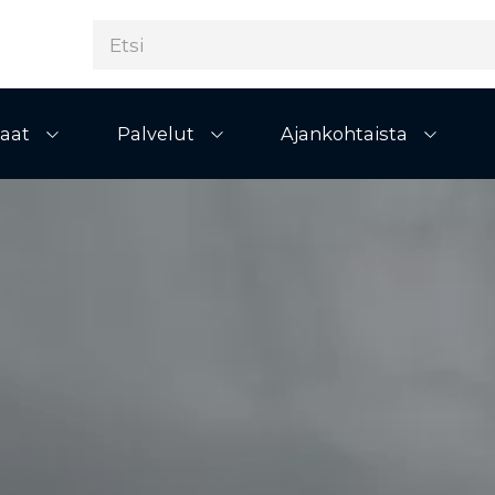
aat
Palvelut
Ajankohtaista
Avaa alivalikko
Avaa alivalikko
Avaa al