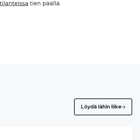
tilanteissa
tien päällä.
Löydä lähin liike