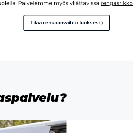
uolella. Palvelemme myös yllättävissä
rengasrikko
Tilaa renkaanvaihto luoksesi
gaspalvelu?