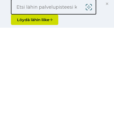
×
Löydä lähin liike
Usein kysytyt kysymykset
Miten valitsen oikeat renkaat
traktoriin tai työkoneeseen?
Mitä eroa on maa- ja
metsätalousrenkailla?
Mitä maatalousrengasmerkkejä