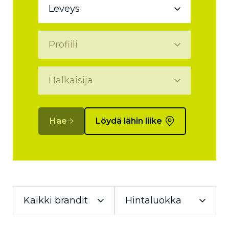
Hae
Löydä lähin liike