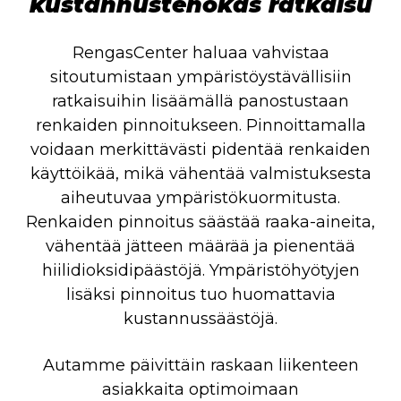
kustannustehokas ratkaisu
RengasCenter haluaa vahvistaa
sitoutumistaan ympäristöystävällisiin
ratkaisuihin lisäämällä panostustaan
renkaiden pinnoitukseen. Pinnoittamalla
voidaan merkittävästi pidentää renkaiden
käyttöikää, mikä vähentää valmistuksesta
aiheutuvaa ympäristökuormitusta.
Renkaiden pinnoitus säästää raaka-aineita,
vähentää jätteen määrää ja pienentää
hiilidioksidipäästöjä. Ympäristöhyötyjen
lisäksi pinnoitus tuo huomattavia
kustannussäästöjä.
Autamme päivittäin raskaan liikenteen
asiakkaita optimoimaan