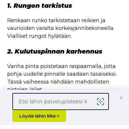
1. Rungon tarkistus
Renkaan runko tarkistetaan reikien ja
vaurioiden varalta korkeajännitekoneella.
Vialliset rungot hylätään.
2. Kulutuspinnan karhennus
Vanha pinta poistetaan raspaamalla, jotta
pohja uudelle pinnalle saadaan tasaiseksi.
Tässä vaiheessa nähdään mahdollisten
pistojen jäljet.
×
3. Pistojen ja kolojen täyttö
Löydä lähin liike
Pistot sekä kolot avataan ja mahdolliset
vauriot käydään läpi tarkkaan, jonka