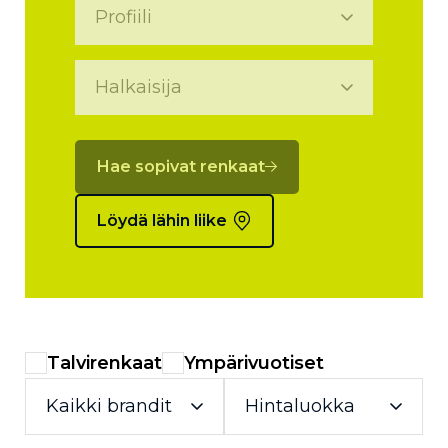
Hae sopivat renkaat
Löydä lähin liike
Talvirenkaat
Ympärivuotiset