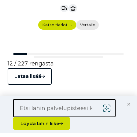
Katso tiedot →
Vertaile
12 / 227 rengasta
Lataa lisää
×
censo
BKT
Löydä lähin liike