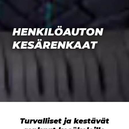
HENKILÖAUTON
KESÄRENKAAT
Turvalliset ja kestävät