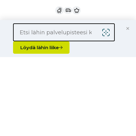
×
Katso tiedot →
Vertaile
Löydä lähin liike
12 / 51 rengasta
Lataa lisää
BKT