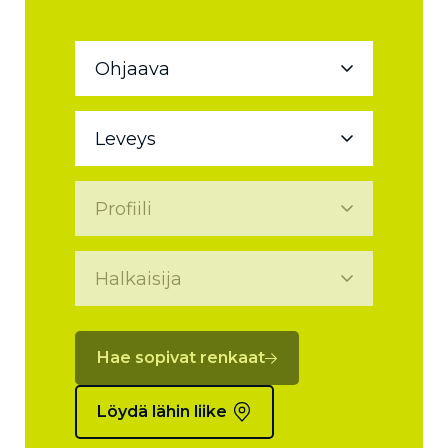
Hae sopivat renkaat
Löydä lähin liike