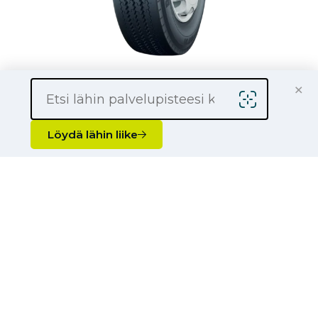
×
Barum BC 31
275/70 R 22.5 Barum BC 31 Kaikki Urban
Löydä lähin liike
Katso tiedot →
Vertaile
12 / 157 rengasta