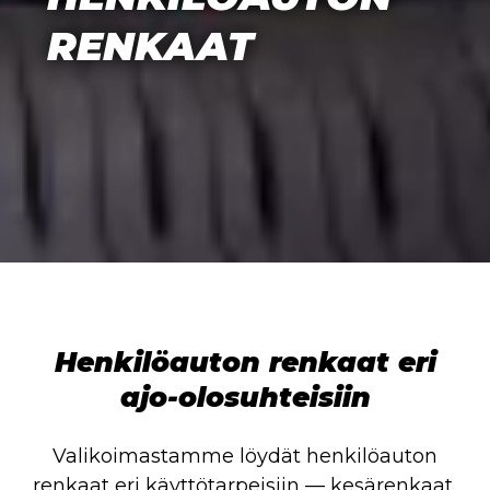
RENKAAT
Henkilöauton renkaat eri
ajo-olosuhteisiin
Valikoimastamme löydät henkilöauton
renkaat eri käyttötarpeisiin — kesärenkaat,