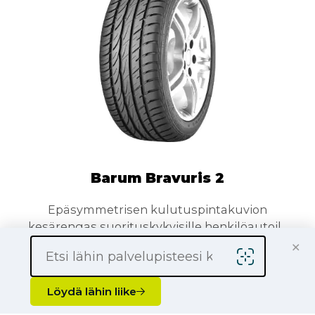
Barum Bravuris 2
Epäsymmetrisen kulutuspintakuvion
kesärengas suorituskykyisille henkilöautoil...
×
Löydä lähin liike
Katso tiedot →
Vertaile