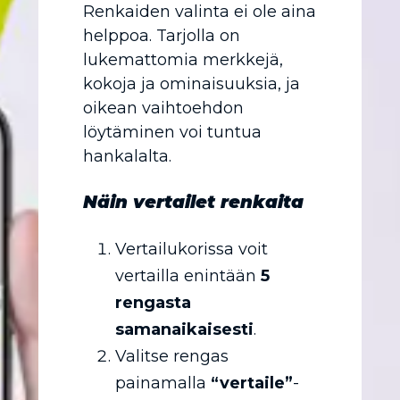
Renkaiden valinta ei ole aina
helppoa. Tarjolla on
lukemattomia merkkejä,
kokoja ja ominaisuuksia, ja
oikean vaihtoehdon
löytäminen voi tuntua
hankalalta.
Näin vertailet renkaita
Vertailukorissa voit
vertailla enintään
5
rengasta
samanaikaisesti
.
Valitse rengas
painamalla
“vertaile”
-