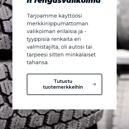
n rengasvalikoima
Tarjoamme käyttöösi
merkkiriippumattoman
valikoiman erilaisia ja -
tyyppisiä renkaita eri
valmistajilta, oli autosi tai
tarpeesi sitten minkälaiset
tahansa.
Tutustu
tuotemerkkeihin