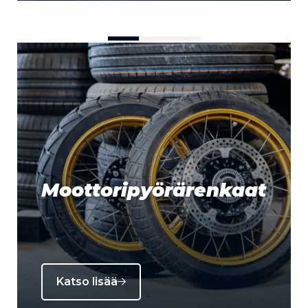
Moottoripyörärenkaat
Katso lisää