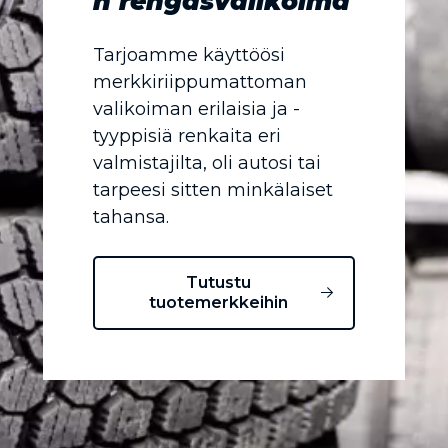
n rengasvalikoima
Tarjoamme käyttöösi
merkkiriippumattoman
valikoiman erilaisia ja -
tyyppisiä renkaita eri
valmistajilta, oli autosi tai
tarpeesi sitten minkälaiset
tahansa.
Tutustu
tuotemerkkeihin