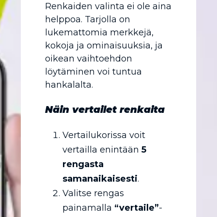
Renkaiden valinta ei ole aina
helppoa. Tarjolla on
lukemattomia merkkejä,
kokoja ja ominaisuuksia, ja
oikean vaihtoehdon
löytäminen voi tuntua
hankalalta.
Näin vertailet renkaita
Vertailukorissa voit
vertailla enintään
5
rengasta
samanaikaisesti
.
Valitse rengas
painamalla
“vertaile”
-