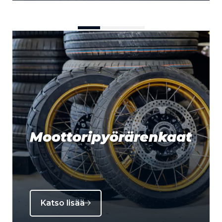
Moottoripyörärenkaat
Katso lisää