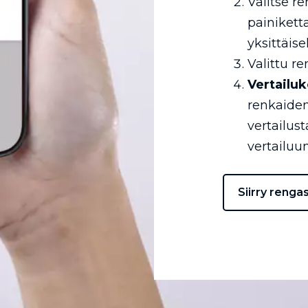
Valitse r
painikett
yksittäise
Valittu re
Vertailuk
renkaiden
vertailus
vertailuun
Siirry renga