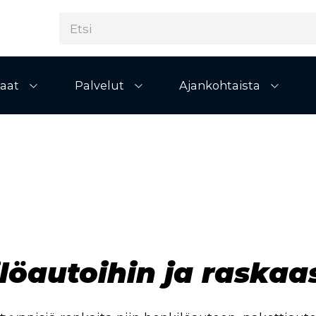
aat
Palvelut
Ajankohtaista
Avaa alivalikko
Avaa alivalikko
Avaa al
löautoihin ja raskaa