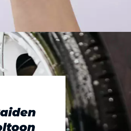
kaiden
oltoon