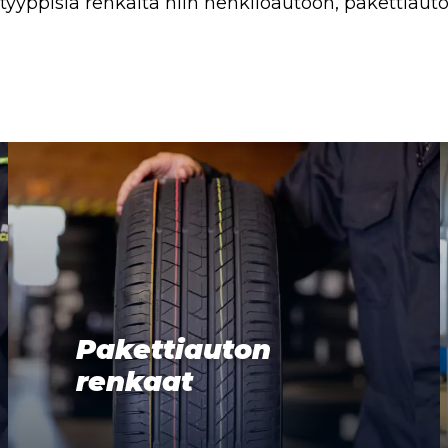
 -tyyppisiä renkaita niin henkilöautoon, pakettiau
Pakettiauton
renkaat