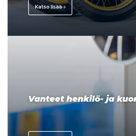
Katso lisää
Vanteet henkilö- ja ku