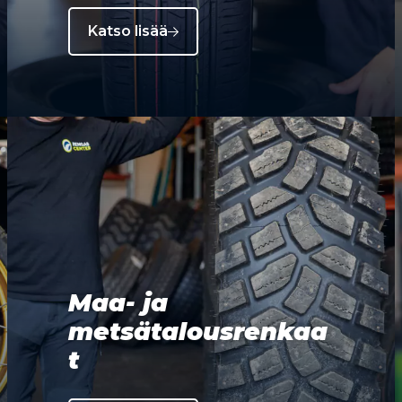
Katso lisää
Maa- ja
metsätalousrenkaa
t