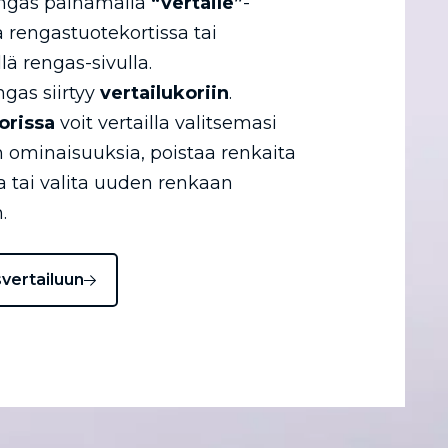
engas painamalla
“vertaile”
-
a rengastuotekortissa tai
llä rengas-sivulla.
ngas siirtyy
vertailukoriin
.
orissa
voit vertailla valitsemasi
 ominaisuuksia, poistaa renkaita
ta tai valita uuden renkaan
.
svertailuun