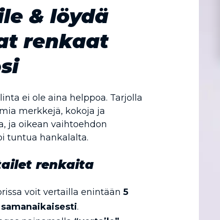
ile & löydä
at renkaat
si
nta ei ole aina helppoa. Tarjolla
mia merkkejä, kokoja ja
, ja oikean vaihtoehdon
i tuntua hankalalta.
ailet renkaita
rissa voit vertailla enintään
5
 samanaikaisesti
.