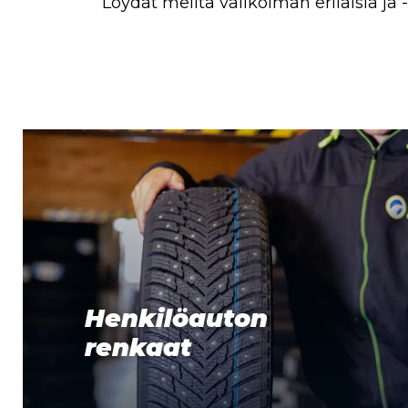
Löydät meiltä valikoiman erilaisia ja
Henkilöauton
renkaat