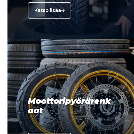
Katso lisää
Moottoripyörärenk
aat