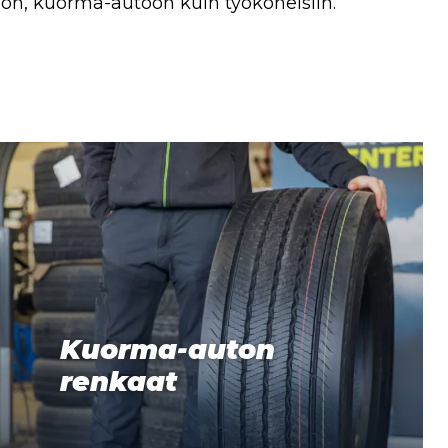
toon, kuorma-autoon kuin työkoneisiin.
Kuorma-auton
renkaat