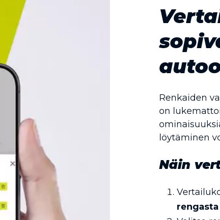
Verta
sopiv
autoo
Renkaiden vali
on lukematto
ominaisuuksia
löytäminen vo
Näin vert
Vertailuko
rengasta