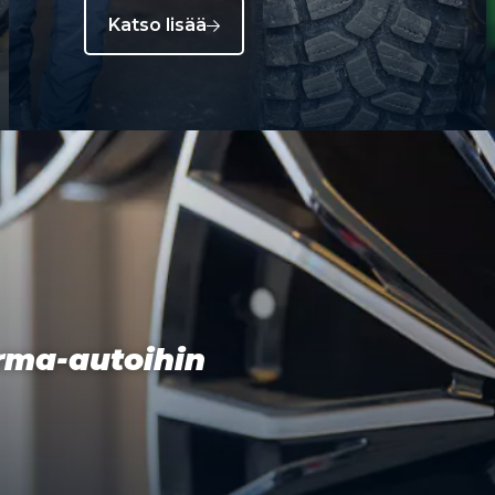
Katso lisää
orma-autoihin