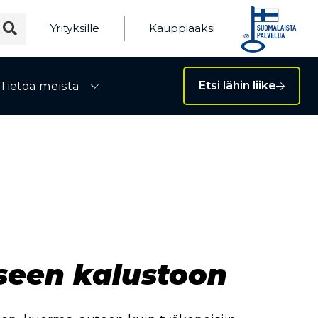
Yrityksille
Kauppiaaksi
Tietoa meistä
Etsi lähin liike
ivalikko
Avaa alivalikko
seen kalustoon