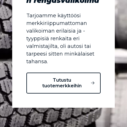
n rengasvalikoima
Tarjoamme käyttöösi
merkkiriippumattoman
valikoiman erilaisia ja -
tyyppisiä renkaita eri
valmistajilta, oli autosi tai
tarpeesi sitten minkälaiset
tahansa.
Tutustu
tuotemerkkeihin