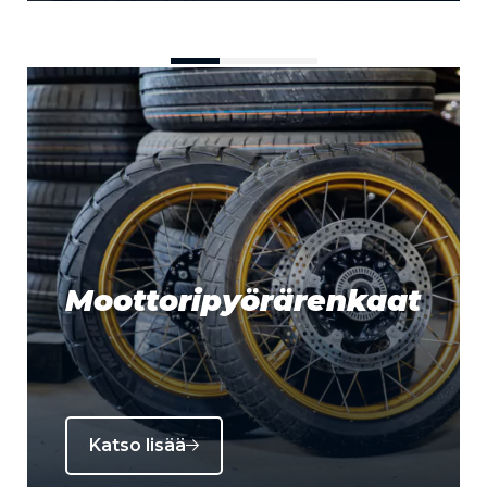
Moottoripyörärenkaat
Katso lisää