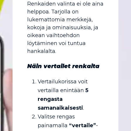
Renkaiden valinta ei ole aina
helppoa. Tarjolla on
lukemattomia merkkejä,
kokoja ja ominaisuuksia, ja
oikean vaihtoehdon
löytäminen voi tuntua
hankalalta.
Näin vertailet renkaita
Vertailukorissa voit
vertailla enintään
5
rengasta
samanaikaisesti
.
Valitse rengas
painamalla
“vertaile”
-