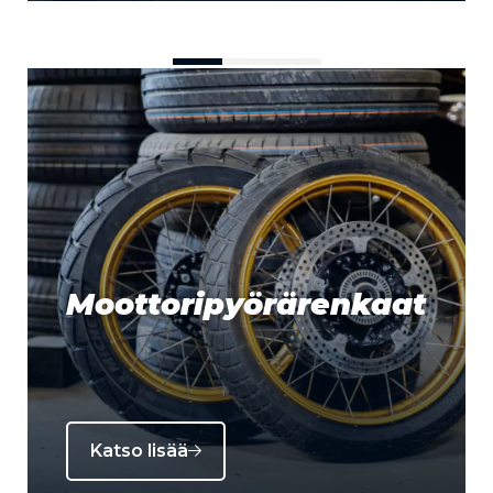
Moottoripyörärenkaat
Katso lisää