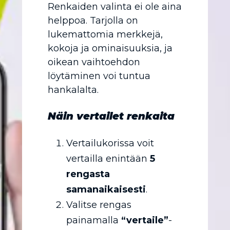
Renkaiden valinta ei ole aina
helppoa. Tarjolla on
lukemattomia merkkejä,
kokoja ja ominaisuuksia, ja
oikean vaihtoehdon
löytäminen voi tuntua
hankalalta.
Näin vertailet renkaita
Vertailukorissa voit
vertailla enintään
5
rengasta
samanaikaisesti
.
Valitse rengas
painamalla
“vertaile”
-