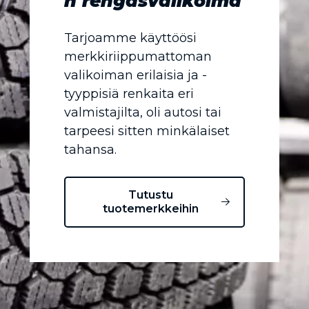
n rengasvalikoima
Tarjoamme käyttöösi
merkkiriippumattoman
valikoiman erilaisia ja -
tyyppisiä renkaita eri
valmistajilta, oli autosi tai
tarpeesi sitten minkälaiset
tahansa.
Tutustu
tuotemerkkeihin