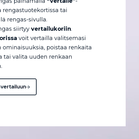
engas painamalla
“vertaile”
-
a rengastuotekortissa tai
llä rengas-sivulla.
ngas siirtyy
vertailukoriin
.
orissa
voit vertailla valitsemasi
 ominaisuuksia, poistaa renkaita
ta tai valita uuden renkaan
.
svertailuun