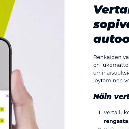
Verta
sopiv
autoo
Renkaiden vali
on lukematto
ominaisuuksia
löytäminen vo
Näin vert
Vertailuko
rengasta