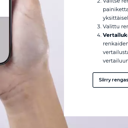
Valitse r
painikett
yksittäise
Valittu re
Vertailuk
renkaiden
vertailus
vertailuun
Siirry renga