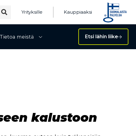
Yrityksille
Kauppiaaksi
Tietoa meistä
Etsi lähin liike
ivalikko
Avaa alivalikko
seen kalustoon