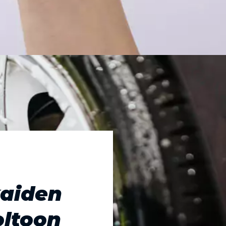
kaiden
oltoon