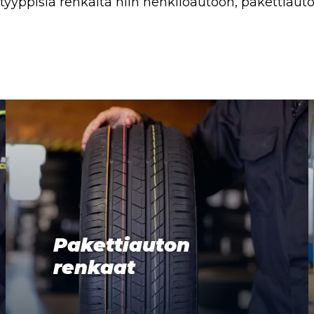
 -tyyppisiä renkaita niin henkilöautoon, pakettiau
Pakettiauton
renkaat