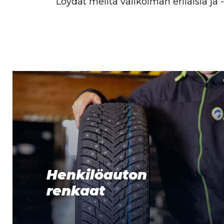
Löydät meiltä valikoiman erilaisia ja
Henkilöauton
renkaat