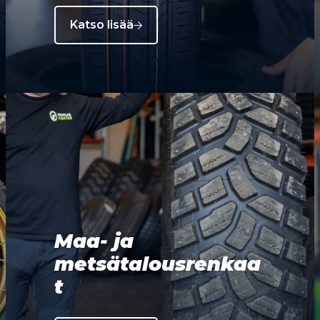
Katso lisää
Maa- ja
metsätalousrenkaa
t