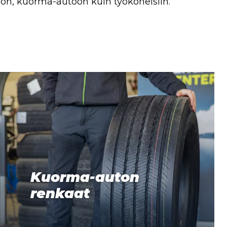
toon, kuorma-autoon kuin työkoneisiin.
Kuorma-auton
renkaat