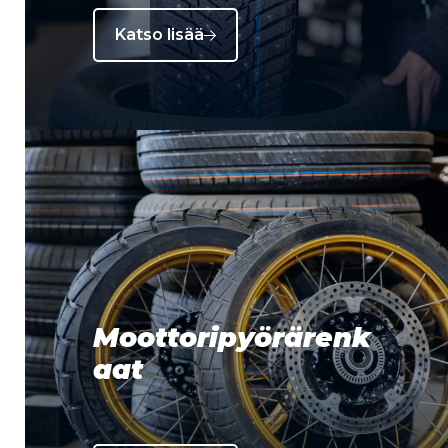
Katso lisää
Moottoripyörärenk
aat