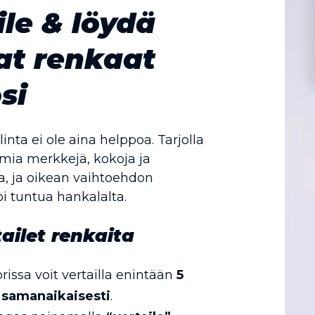
ile & löydä
at renkaat
si
nta ei ole aina helppoa. Tarjolla
mia merkkejä, kokoja ja
, ja oikean vaihtoehdon
i tuntua hankalalta.
ailet renkaita
rissa voit vertailla enintään
5
 samanaikaisesti
.