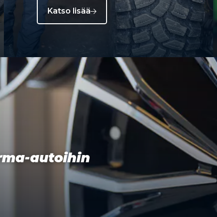
Katso lisää
orma-autoihin