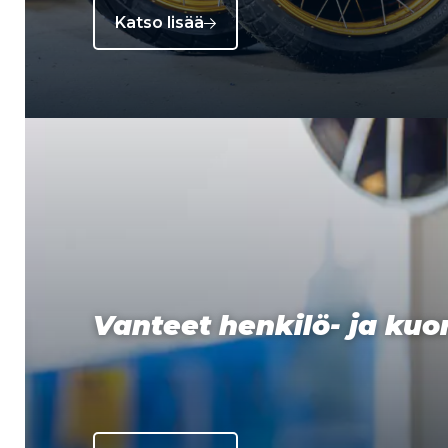
Katso lisää
Vanteet henkilö- ja ku