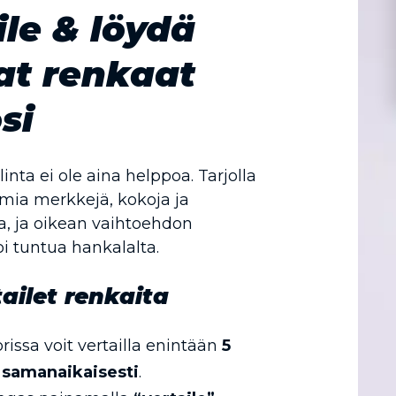
ile & löydä
at renkaat
si
nta ei ole aina helppoa. Tarjolla
mia merkkejä, kokoja ja
, ja oikean vaihtoehdon
i tuntua hankalalta.
ailet renkaita
rissa voit vertailla enintään
5
 samanaikaisesti
.