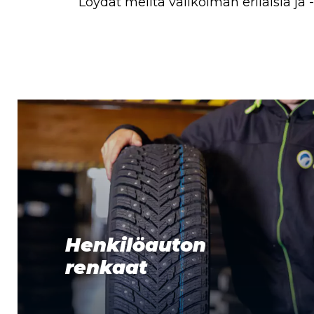
Löydät meiltä valikoiman erilaisia ja
Henkilöauton
renkaat