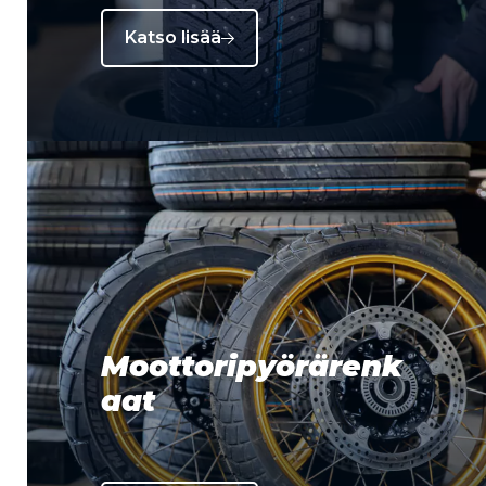
Katso lisää
Moottoripyörärenk
aat