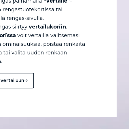
engas painamalla
“vertaile”
-
a rengastuotekortissa tai
llä rengas-sivulla.
ngas siirtyy
vertailukoriin
.
orissa
voit vertailla valitsemasi
 ominaisuuksia, poistaa renkaita
ta tai valita uuden renkaan
.
svertailuun