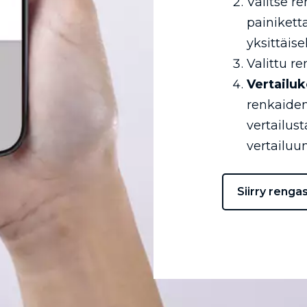
Valitse r
painikett
yksittäise
Valittu re
Vertailuk
renkaiden
vertailus
vertailuun
Siirry renga