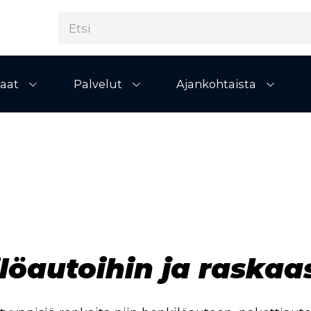
aat
Palvelut
Ajankohtaista
Avaa alivalikko
Avaa alivalikko
Avaa al
löautoihin ja raskaa