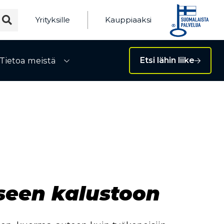
Yrityksille
Kauppiaaksi
Tietoa meistä
Etsi lähin liike
ivalikko
Avaa alivalikko
seen kalustoon