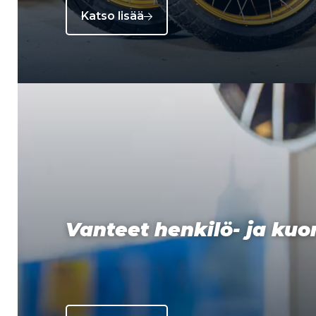
Katso lisää
Vanteet henkilö- ja ku