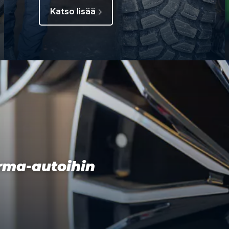
Katso lisää
orma-autoihin