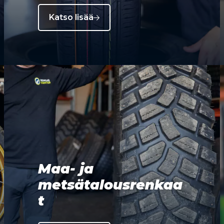
Katso lisää
Maa- ja
metsätalousrenkaa
t