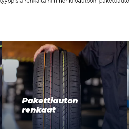
 -tyyppisiä renkaita niin henkilöautoon, pakettiau
Pakettiauton
renkaat