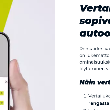
Verta
sopiv
autoo
Renkaiden vali
on lukematto
ominaisuuksia
löytäminen vo
Näin vert
Vertailuko
rengasta