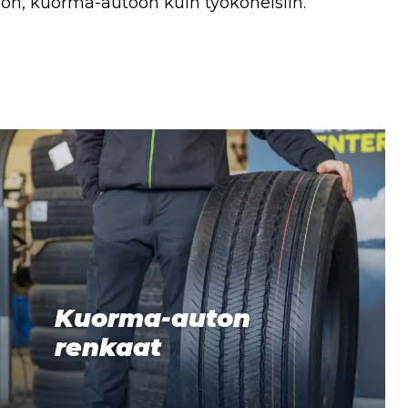
toon, kuorma-autoon kuin työkoneisiin.
Kuorma-auton
renkaat