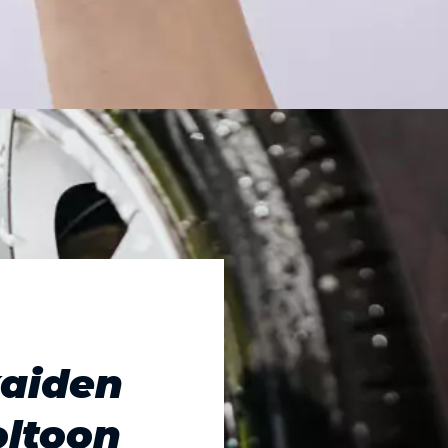
kaiden
oltoon