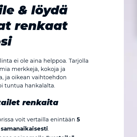
ile & löydä
at renkaat
si
nta ei ole aina helppoa. Tarjolla
mia merkkejä, kokoja ja
, ja oikean vaihtoehdon
i tuntua hankalalta.
ailet renkaita
rissa voit vertailla enintään
5
 samanaikaisesti
.