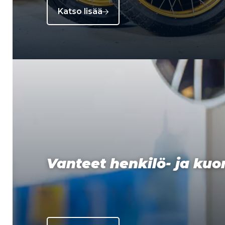
Katso lisää
Vanteet henkilö- ja ku