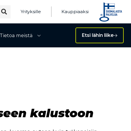
Yrityksille
Kauppiaaksi
Tietoa meistä
Etsi lähin liike
ivalikko
Avaa alivalikko
seen kalustoon