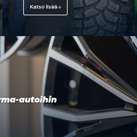
Katso lisää
orma-autoihin