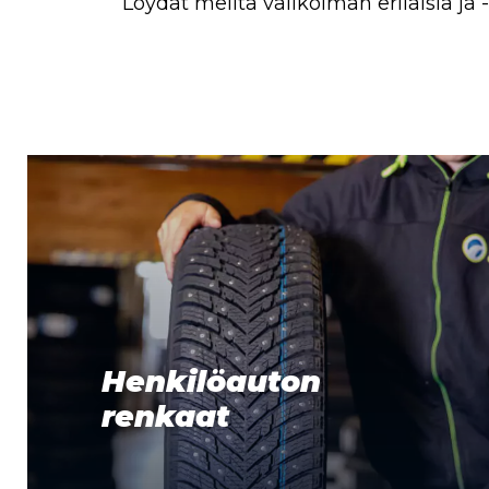
Löydät meiltä valikoiman erilaisia ja
Henkilöauton
renkaat