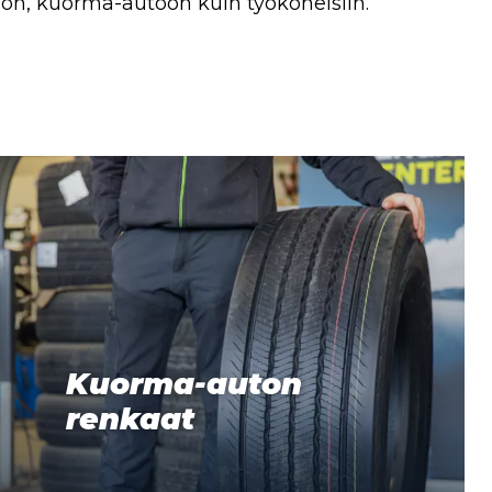
toon, kuorma-autoon kuin työkoneisiin.
Kuorma-auton
renkaat