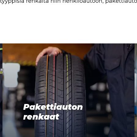
 -tyyppisiä renkaita niin henkilöautoon, pakettiau
Pakettiauton
renkaat