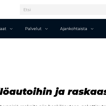
aat
Palvelut
Ajankohtaista
Avaa alivalikko
Avaa alivalikko
Avaa al
löautoihin ja raskaa