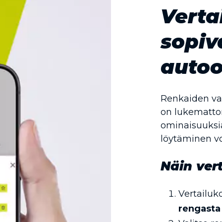
Verta
sopiv
autoo
Renkaiden vali
on lukematto
ominaisuuksia
löytäminen vo
Näin vert
Vertailuko
rengasta