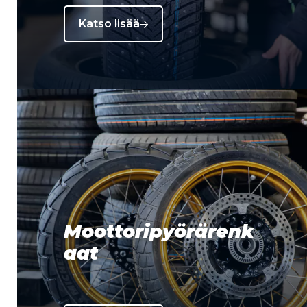
Katso lisää
Moottoripyörärenk
aat