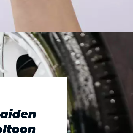
kaiden
oltoon