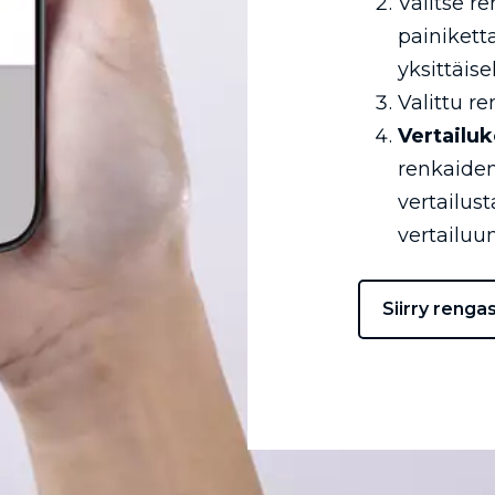
Valitse r
painikett
yksittäise
Valittu re
Vertailuk
renkaiden
vertailus
vertailuun
Siirry renga