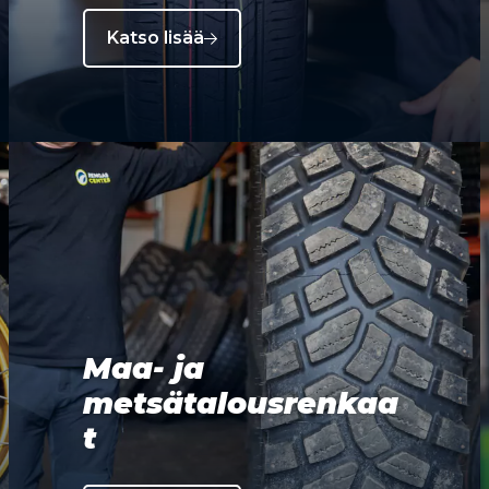
Katso lisää
Maa- ja
metsätalousrenkaa
t