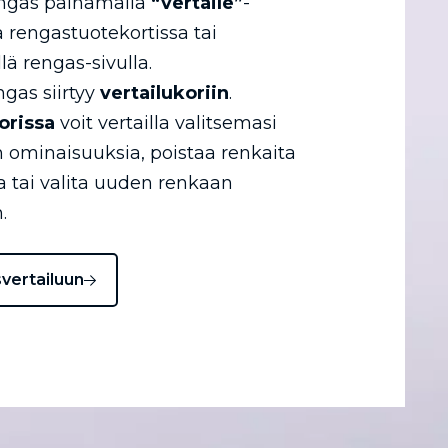
engas painamalla
“vertaile”
-
a rengastuotekortissa tai
llä rengas-sivulla.
ngas siirtyy
vertailukoriin
.
orissa
voit vertailla valitsemasi
 ominaisuuksia, poistaa renkaita
ta tai valita uuden renkaan
.
svertailuun