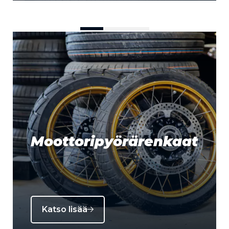
Moottoripyörärenkaat
Katso lisää