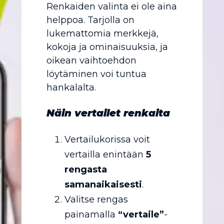
Renkaiden valinta ei ole aina
helppoa. Tarjolla on
lukemattomia merkkejä,
kokoja ja ominaisuuksia, ja
oikean vaihtoehdon
löytäminen voi tuntua
hankalalta.
Näin vertailet renkaita
Vertailukorissa voit
vertailla enintään
5
rengasta
samanaikaisesti
.
Valitse rengas
painamalla
“vertaile”
-