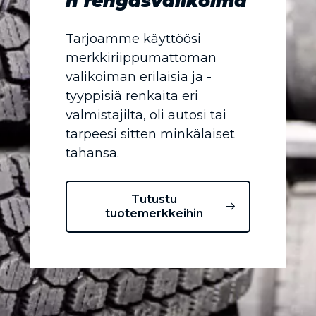
n rengasvalikoima
Tarjoamme käyttöösi
merkkiriippumattoman
valikoiman erilaisia ja -
tyyppisiä renkaita eri
valmistajilta, oli autosi tai
tarpeesi sitten minkälaiset
tahansa.
Tutustu
tuotemerkkeihin