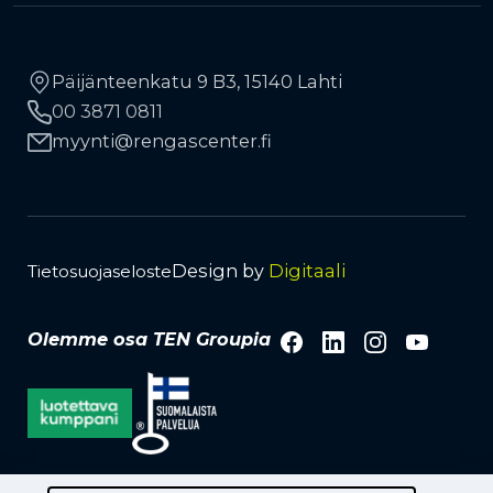
RengasCenter-ketju
Maa- ja metsätalousrenkaat
Rahoitus
Vinkkejä autoilijoille
Yhteystiedot
Työkonerenkaat
Päijänteenkatu 9 B3, 15140 Lahti
Liikkuva rengaspalvelu
00 3871 0811
Kauppiaaksi
TPMS-rengaspaineanturit
Avainasiakkuus
myynti
rengascenter.fi
Lehdistö ja media
Tuotemerkit
Vanteet
Design by
Digitaali
Tietosuojaseloste
Facebook
LinkedIn
Instagra
YouTu
Olemme osa TEN Groupia