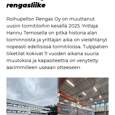
rengasliike
Roihupellon Rengas Oy on muuttanut
uusiin toimitiloihin kesällä 2025. Yrittäjä
Hannu Temosella on pitkä historia alan
toiminnoista ja yrittäjän aika on vierähtänyt
nopeasti edellisissä toimitiloissa. Tulppatien
liiketilat kokivat 11 vuoden aikana suuria
muutoksia ja kapasiteettia on venytetty
äärimmilleen useaan otteeseen.