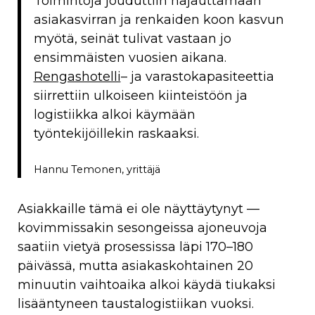
Toimintoja jouduttiin hajauttamaan
asiakasvirran ja renkaiden koon kasvun
myötä, seinät tulivat vastaan jo
ensimmäisten vuosien aikana.
Rengashotelli
– ja varastokapasiteettia
siirrettiin ulkoiseen kiinteistöön ja
logistiikka alkoi käymään
työntekijöillekin raskaaksi.
Hannu Temonen, yrittäjä
Asiakkaille tämä ei ole näyttäytynyt —
kovimmissakin sesongeissa ajoneuvoja
saatiin vietyä prosessissa läpi 170–180
päivässä, mutta asiakaskohtainen 20
minuutin vaihtoaika alkoi käydä tiukaksi
lisääntyneen taustalogistiikan vuoksi.