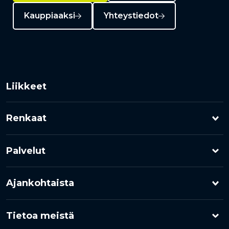
Kauppiaaksi
Yhteystiedot
Liikkeet
Renkaat
Henkilöauton renkaat
Palvelut
Pakettiauton renkaat
Rengashotelli
Ajankohtaista
Kuorma-auton renkaat
Rengaspalvelut
Kampanjat
Moottoripyörärenkaat
Tietoa meistä
Rengasrikko ja paikkaus
Uutiset