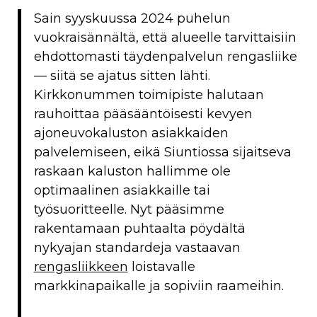
Sain syyskuussa 2024 puhelun
vuokraisännältä, että alueelle tarvittaisiin
ehdottomasti täydenpalvelun rengasliike
— siitä se ajatus sitten lähti.
Kirkkonummen toimipiste halutaan
rauhoittaa pääsääntöisesti kevyen
ajoneuvokaluston asiakkaiden
palvelemiseen, eikä Siuntiossa sijaitseva
raskaan kaluston hallimme ole
optimaalinen asiakkaille tai
työsuoritteelle. Nyt pääsimme
rakentamaan puhtaalta pöydältä
nykyajan standardeja vastaavan
rengasliikkeen
loistavalle
markkinapaikalle ja sopiviin raameihin.