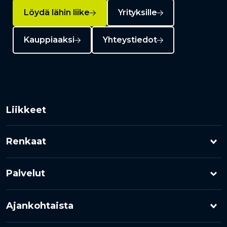
Löydä lähin liike
Yrityksille
Kauppiaaksi
Yhteystiedot
Liikkeet
Renkaat
Henkilöauton renkaat
Palvelut
Pakettiauton renkaat
Rengashotelli
Ajankohtaista
Kuorma-auton renkaat
Rengaspalvelut
Kampanjat