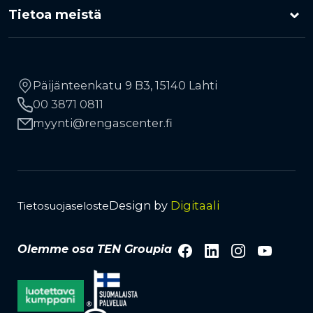
Moottoripyörärenkaat
Tietoa meistä
Rengasrikko ja paikkaus
Uutiset
RengasCenter-ketju
Maa- ja metsätalousrenkaat
Rahoitus
Vinkkejä autoilijoille
Yhteystiedot
Työkonerenkaat
Päijänteenkatu 9 B3, 15140 Lahti
Liikkuva rengaspalvelu
00 3871 0811
Kauppiaaksi
TPMS-rengaspaineanturit
Avainasiakkuus
myynti
rengascenter.fi
Lehdistö ja media
Tuotemerkit
Vanteet
Design by
Digitaali
Tietosuojaseloste
Facebook
LinkedIn
Instagra
YouTu
Olemme osa TEN Groupia