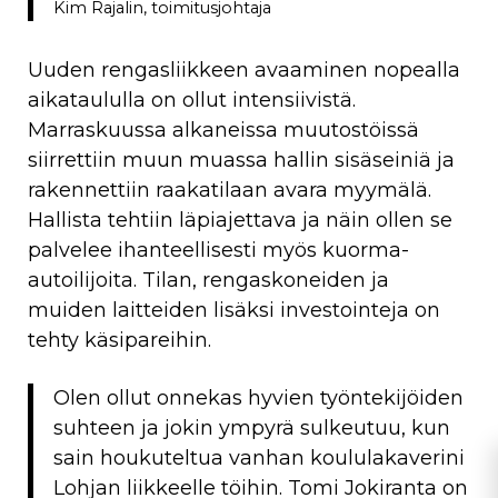
Kim Rajalin, toimitusjohtaja
Uuden rengasliikkeen avaaminen nopealla
aikataululla on ollut intensiivistä.
Marraskuussa alkaneissa muutostöissä
siirrettiin muun muassa hallin sisäseiniä ja
rakennettiin raakatilaan avara myymälä.
Hallista tehtiin läpiajettava ja näin ollen se
palvelee ihanteellisesti myös kuorma-
autoilijoita. Tilan, rengaskoneiden ja
muiden laitteiden lisäksi investointeja on
tehty käsipareihin.
Olen ollut onnekas hyvien työntekijöiden
suhteen ja jokin ympyrä sulkeutuu, kun
sain houkuteltua vanhan koululakaverini
Lohjan liikkeelle töihin. Tomi Jokiranta on