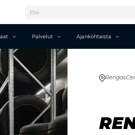
aat
Palvelut
Ajankohtaista
Avaa alivalikko
Avaa alivalikko
Avaa al
RengasCen
RE