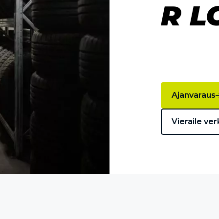
R L
Ajanvaraus
Vieraile ver