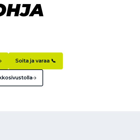
OHJA
Soita ja varaa 📞
kkosivustolla