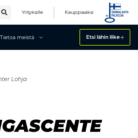
Yrityksille
Kauppiaaksi
Tietoa meistä
Etsi lähin liike
ivalikko
Avaa alivalikko
ter Lohja
NGASCENTE