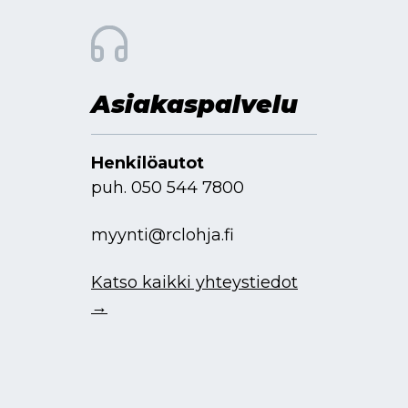
Asiakaspalvelu
Henkilöautot
puh.
050 544 7800
myynti@rclohja.fi
Katso kaikki yhteystiedot
→