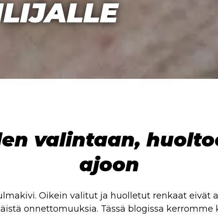
ILIJALLE
en valintaan, huoltoo
ajoon
ulmakivi. Oikein valitut ja huolletut renkaat eiv
hkäistä onnettomuuksia. Tässä blogissa kerromme 