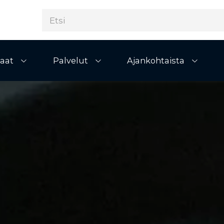
aat
Palvelut
Ajankohtaista
Avaa alivalikko
Avaa alivalikko
Avaa al