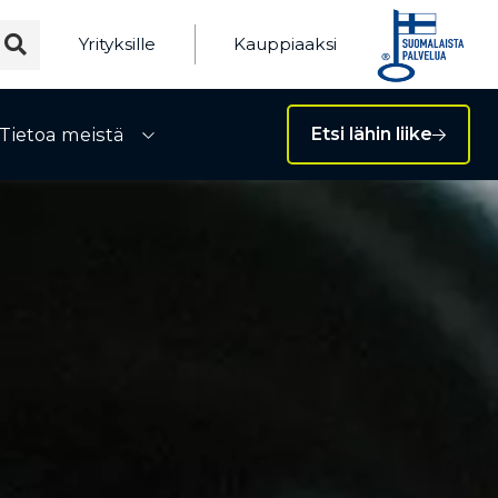
Yrityksille
Kauppiaaksi
Tietoa meistä
Etsi lähin liike
ivalikko
Avaa alivalikko