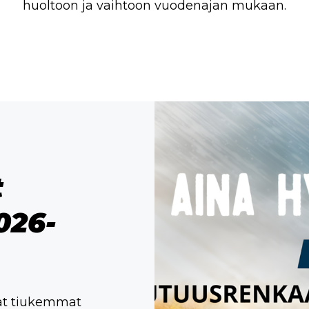
huoltoon ja vaihtoon vuodenajan mukaan.
t
026-
at tiukemmat