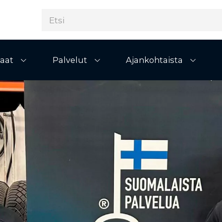
aat
Palvelut
Ajankohtaista
Avaa alivalikko
Avaa alivalikko
Avaa al