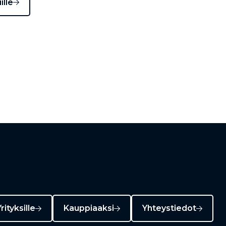
ille
rityksille
Kauppiaaksi
Yhteystiedot