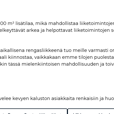
 100 m² lisätilaa, mikä mahdollistaa liiketoimintoj
 selkeyttävät arkea ja helpottavat liiketoimintoje
ikallisena rengasliikkeenä tuo meille varmasti o
aali kiinnostaa, vaikkakaan emme tilojen puolest
kin tässä mielenkiintoisen mahdollisuuden ja t
ee kevyen kaluston asiakkaita renkaisiin ja huol