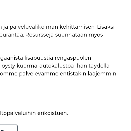
en ja palveluvalikoiman kehittämisen. Lisäksi
n seurantaa. Resursseja suunnataan myös
rgaanista lisäbuustia rengaspuolen
a pysty kuorma-autokalustoa ihan täydellä
oivomme palvelevamme entistäkin laajemmin
topalveluihin erikoistuen.