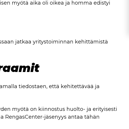
isen myötä aika oli oikea ja homma edistyi
essaan jatkaa yritystoiminnan kehittämistä
 raamit
samalla tiedostaen, että kehitettävää ja
en myötä on kiinnostus huolto- ja erityisesti
a, ja RengasCenter-jäsenyys antaa tähän