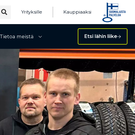
Yrityksille
Kauppiaaksi
Tietoa meistä
Etsi lähin liike
ivalikko
Avaa alivalikko