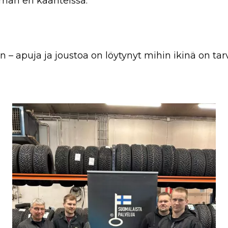
män eri käänteissä.
 apuja ja joustoa on löytynyt mihin ikinä on tarv