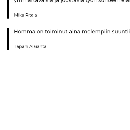
ymmärtäväisiä ja joustavia työn suhteen elä
Mika Ritala
Homma on toiminut aina molempiin suuntiin –
Tapani Alaranta