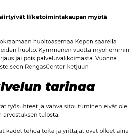
iirtyivät liiketoimintakaupan myötä
 vuokraamaan huoltoasemaa Kepon saarella.
uskoneiden huolto. Kymmenen vuotta myöhemmin
orjaus jäi pois palveluvalikoimasta. Vuonna
misteiseen RengasCenter-ketjuun.
lvelun tarinaa
kät työsuhteet ja vahva sitoutuminen eivät ole
 arvostuksen tulosta.
ädet tehdä töitä ja yrittäjät ovat olleet aina