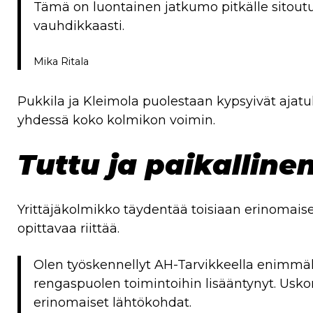
Tämä on luontainen jatkumo pitkälle sitout
vauhdikkaasti.
Mika Ritala
Pukkila ja Kleimola puolestaan kypsyivät ajatu
yhdessä koko kolmikon voimin.
Tuttu ja paikalline
Yrittäjäkolmikko täydentää toisiaan erinomaises
opittavaa riittää.
Olen työskennellyt AH-Tarvikkeella enimmäks
rengaspuolen toimintoihin lisääntynyt. Uskon
erinomaiset lähtökohdat.