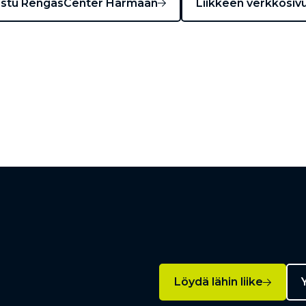
ustu RengasCenter Härmään
Liikkeen verkkosivu
Löydä lähin liike
Y