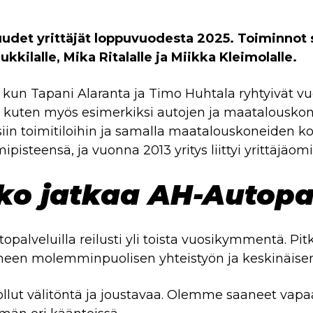
udet yrittäjät loppuvuodesta 2025. Toiminnot s
kkilalle, Mika Ritalalle ja Miikka Kleimolalle.
, kun Tapani Alaranta ja Timo Huhtala ryhtyivät
nti, kuten myös esimerkiksi autojen ja maatalo
yisiin toimitiloihin ja samalla maatalouskoneiden k
pisteensä, ja vuonna 2013 yritys liittyi yrittäjäo
kko jatkaa AH-Autopa
palveluilla reilusti yli toista vuosikymmentä. Pit
uneen molemminpuolisen yhteistyön ja keskinäisen
ut välitöntä ja joustavaa. Olemme saaneet vapaat k