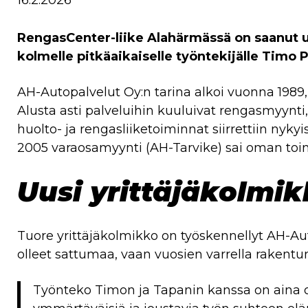
16.2.2026
RengasCenter-liike Alahärmässä on saanut u
kolmelle pitkäaikaiselle työntekijälle Timo Pu
AH-Autopalvelut Oy:n tarina alkoi vuonna 1989
Alusta asti palveluihin kuuluivat rengasmyy
huolto- ja rengasliiketoiminnat siirrettiin nyk
2005 varaosamyynti (AH-Tarvike) sai oman toimi
Uusi yrittäjäkolmi
Tuore yrittäjäkolmikko on työskennellyt AH-Auto
olleet sattumaa, vaan vuosien varrella rakent
Työnteko Timon ja Tapanin kanssa on aina oll