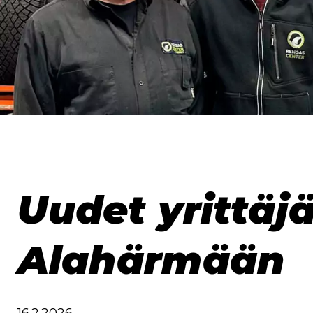
Uudet yrittäj
Alahärmään