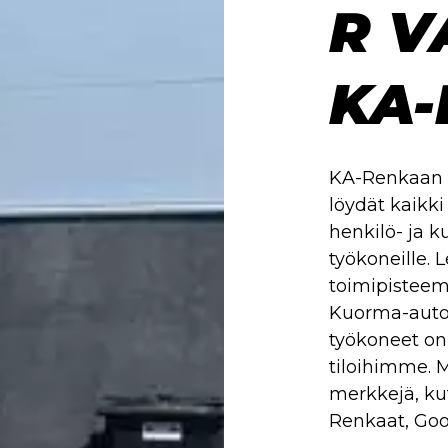
ngas- ja huoltopalve
Kuorma-auton renkaat