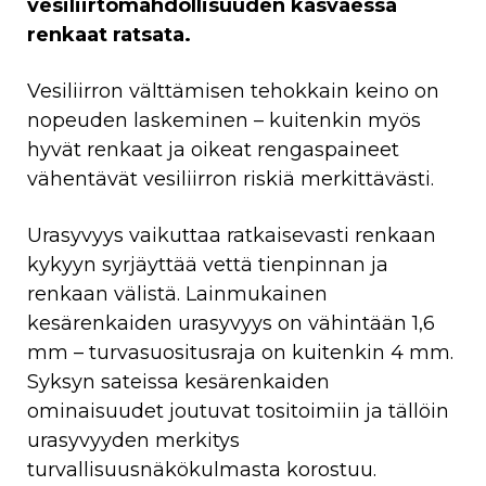
vesiliirtomahdollisuuden kasvaessa
renkaat ratsata.
Vesiliirron välttämisen tehokkain keino on
nopeuden laskeminen – kuitenkin myös
hyvät renkaat ja oikeat rengaspaineet
vähentävät vesiliirron riskiä merkittävästi.
Urasyvyys vaikuttaa ratkaisevasti renkaan
kykyyn syrjäyttää vettä tienpinnan ja
renkaan välistä. Lainmukainen
kesärenkaiden urasyvyys on vähintään 1,6
mm – turvasuositusraja on kuitenkin 4 mm.
Syksyn sateissa kesärenkaiden
ominaisuudet joutuvat tositoimiin ja tällöin
urasyvyyden merkitys
turvallisuusnäkökulmasta korostuu.