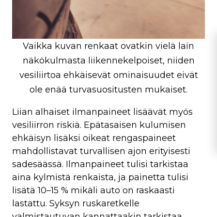
Vaikka kuvan renkaat ovatkin vielä lain
näkökulmasta liikennekelpoiset, niiden
vesiliirtoa ehkäisevät ominaisuudet eivät
ole enää turvasuositusten mukaiset.
Liian alhaiset ilmanpaineet lisäävät myös
vesiliirron riskiä. Epätasaisen kulumisen
ehkäisyn lisäksi oikeat rengaspaineet
mahdollistavat turvallisen ajon erityisesti
sadesäässä. Ilmanpaineet tulisi tarkistaa
aina kylmistä renkaista, ja painetta tulisi
lisätä 10–15 % mikäli auto on raskaasti
lastattu. Syksyn ruskaretkelle
valmistautuvan kannattaakin tarkistaa