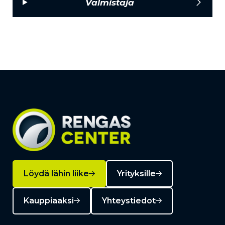
Valmistaja
Löydä lähin liike
Yrityksille
Kauppiaaksi
Yhteystiedot