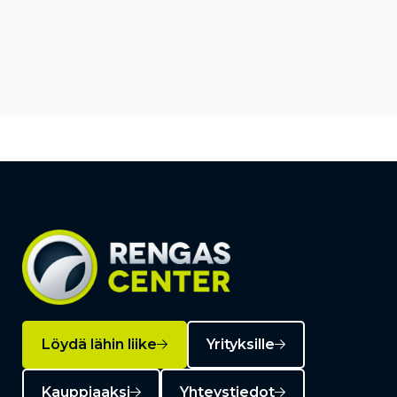
Löydä lähin liike
Yrityksille
Kauppiaaksi
Yhteystiedot