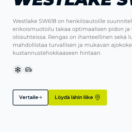
Westlake SW618 on henkilöautoille suunnitel
erikoismuotoilu takaa optimaalisen pidon ja 
olosuhteissa. Rengas on ihanteellinen sekä lu
mahdollistaa turvallisen ja mukavan ajoko
kustannustehokkaaseen hintaan.
Vertaile
Löydä lähin liike