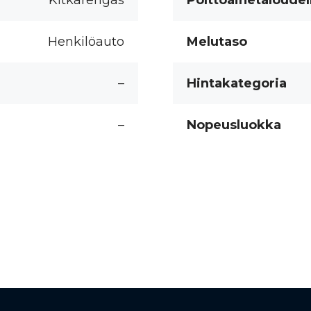
Kitkarengas
Polttoainetaloudel
Henkilöauto
Melutaso
–
Hintakategoria
–
Nopeusluokka