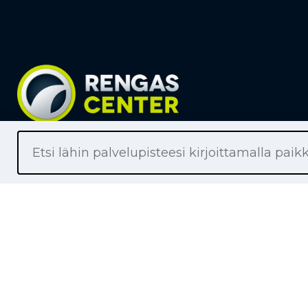
Liikkeet
Renkaat
Henkilöaut
Pakettiaut
Kuorma-au
Moottoripy