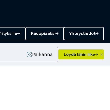
rityksille
Kauppiaaksi
Yhteystiedot
×
Paikanna
Löydä lähin liike
Ajankohtaista
Kampanjat
Uutiset
Vinkkejä autoilijoille