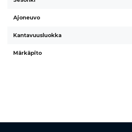
Sesonki
Ajoneuvo
Kantavuusluokka
Märkäpito