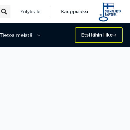
Yrityksille
Kauppiaaksi
Tietoa meistä
Etsi lähin liike
ivalikko
Avaa alivalikko