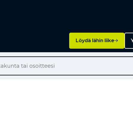
Löydä lähin liike
Y
Palvelut
on renkaat
Rengashotelli
on renkaat
Rengaspalvelut
ton renkaat
Rengasrikko ja paikkaus
örärenkaat
Rahoitus