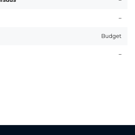
lisuus
–
–
Budget
–