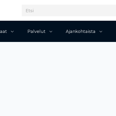
aat
Palvelut
Ajankohtaista
Avaa alivalikko
Avaa alivalikko
Avaa al