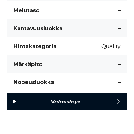
Melutaso
–
Kantavuusluokka
–
Hintakategoria
Quality
Märkäpito
–
Nopeusluokka
–
Valmistaja