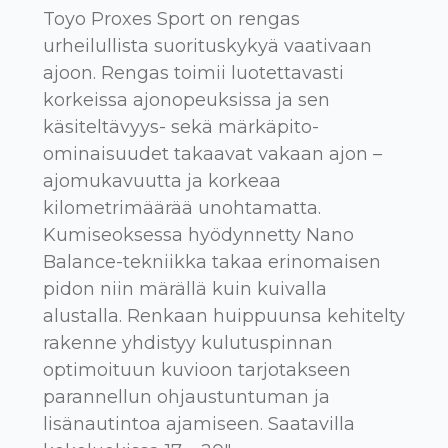
Toyo Proxes Sport on rengas
urheilullista suorituskykyä vaativaan
ajoon. Rengas toimii luotettavasti
korkeissa ajonopeuksissa ja sen
käsiteltävyys- sekä märkäpito-
ominaisuudet takaavat vakaan ajon –
ajomukavuutta ja korkeaa
kilometrimäärää unohtamatta.
Kumiseoksessa hyödynnetty Nano
Balance-tekniikka takaa erinomaisen
pidon niin märällä kuin kuivalla
alustalla. Renkaan huippuunsa kehitelty
rakenne yhdistyy kulutuspinnan
optimoituun kuvioon tarjotakseen
parannellun ohjaustuntuman ja
lisänautintoa ajamiseen. Saatavilla