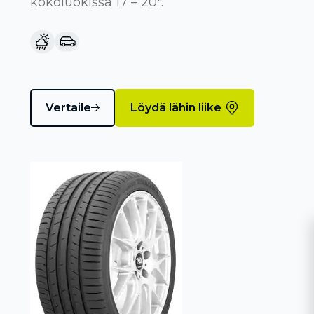
kokoluokissa 17 – 20".
Vertaile
Löydä lähin liike