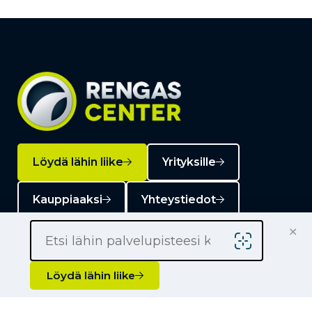
Löydä lähin liike
Yrityksille
Kauppiaaksi
Yhteystiedot
×
Löydä lähin liike
Liikkeet