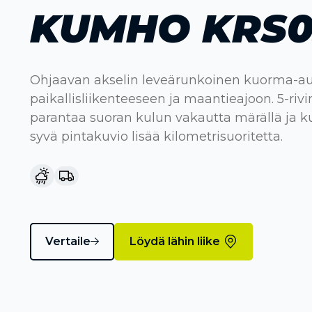
KUMHO KRS0
Ohjaavan akselin leveärunkoinen kuorma-a
paikallisliikenteeseen ja maantieajoon. 5-riv
parantaa suoran kulun vakautta märällä ja ku
syvä pintakuvio lisää kilometrisuoritetta.
Vertaile
Löydä lähin liike