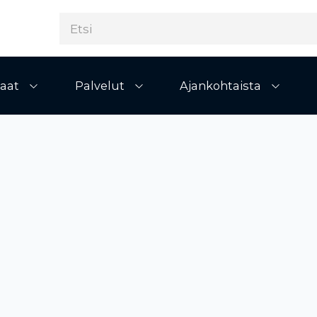
aat
Palvelut
Ajankohtaista
Avaa alivalikko
Avaa alivalikko
Avaa al