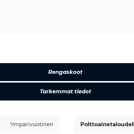
Rengaskoot
Tarkemmat tiedot
Ympärivuotinen
Polttoainetaloudel