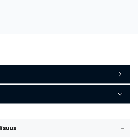
lisuus
–