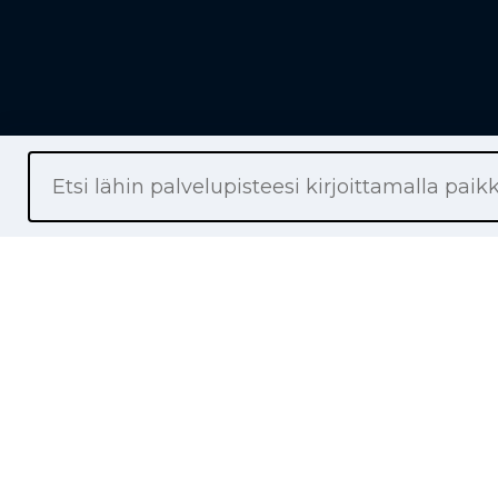
Liikkeet
Renkaat
Henkilöaut
Pakettiaut
Kuorma-au