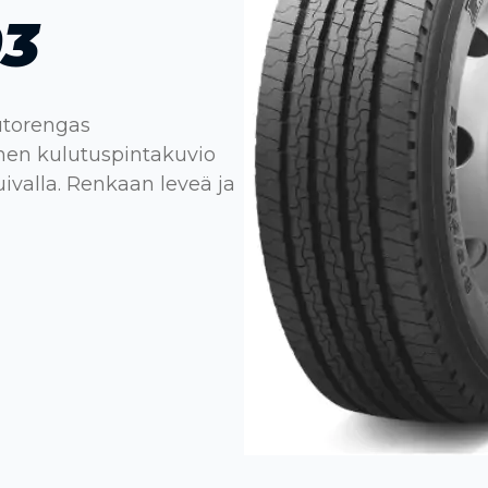
3
utorengas
inen kulutuspintakuvio
ivalla. Renkaan leveä ja