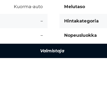
Kuorma-auto
Melutaso
–
Hintakategoria
–
Nopeusluokka
Valmistaja