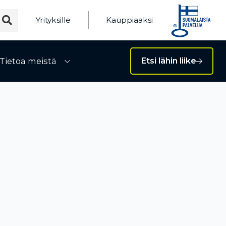
Yrityksille
Kauppiaaksi
Tietoa meistä
Etsi lähin liike
ivalikko
Avaa alivalikko