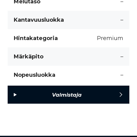
Melutaso
–
Kantavuusluokka
–
Hintakategoria
Premium
Märkäpito
–
Nopeusluokka
–
Valmistaja