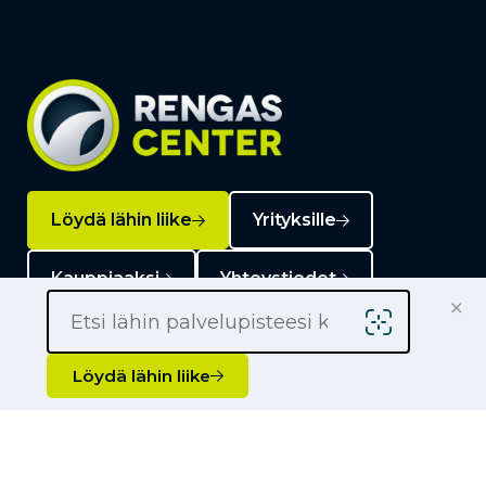
Löydä lähin liike
Yrityksille
Kauppiaaksi
Yhteystiedot
×
Löydä lähin liike
Liikkeet