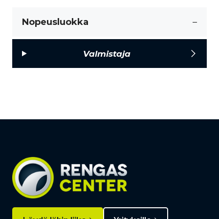
Nopeusluokka
–
Valmistaja