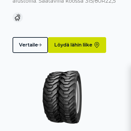
alustoilla. Saatavilla koossa 315/80R22,5
Vertaile
Löydä lähin liike