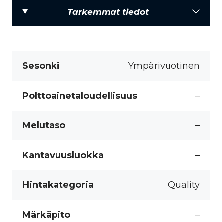
Tarkemmat tiedot
Sesonki
Ympärivuotinen
Polttoainetaloudellisuus
–
Melutaso
–
Kantavuusluokka
–
Hintakategoria
Quality
Märkäpito
–