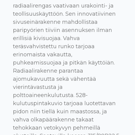
radiaalirengas vaativaan urakointi- ja
teollisuuskäyttöön. Sen innovatiivinen
sivuseinärakenne mahdollistaa
paripyörien tiiviin asennuksen ilman
erillisiä kivisuojaa. Vahva
teräsvahvistettu runko tarjoaa
erinomaista vakautta,
puhkeamissuojaa ja pitkän käyttöiän.
Radiaalirakenne parantaa
ajomukavuutta sekä vähentää
vierintävastusta ja
polttoaineenkulutusta. 528-
kulutuspintakuvio tarjoaa luotettavan
pidon niin tiellä kuin maastossa, ja
vahva olkapäärakenne takaat
tehokkaan vetokyvyn pehmeillä