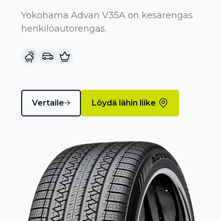
Yokohama Advan V35A on kesärengas
henkilöautorengas.
Vertaile
Löydä lähin liike