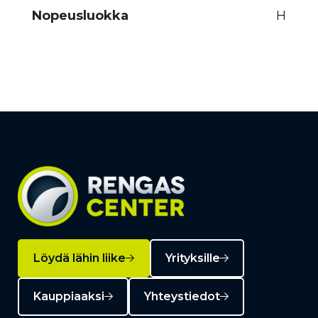
Nopeusluokka
H
Löydä lähin liike
Yrityksille
Kauppiaaksi
Yhteystiedot