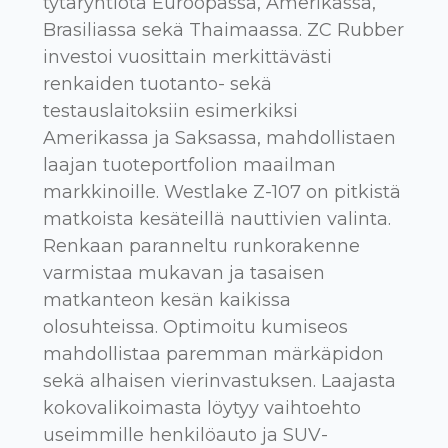
tytäryhtiötä Euroopassa, Amerikassa,
Brasiliassa sekä Thaimaassa. ZC Rubber
investoi vuosittain merkittävästi
renkaiden tuotanto- sekä
testauslaitoksiin esimerkiksi
Amerikassa ja Saksassa, mahdollistaen
laajan tuoteportfolion maailman
markkinoille. Westlake Z-107 on pitkistä
matkoista kesäteillä nauttivien valinta.
Renkaan paranneltu runkorakenne
varmistaa mukavan ja tasaisen
matkanteon kesän kaikissa
olosuhteissa. Optimoitu kumiseos
mahdollistaa paremman märkäpidon
sekä alhaisen vierinvastuksen. Laajasta
kokovalikoimasta löytyy vaihtoehto
useimmille henkilöauto ja SUV-