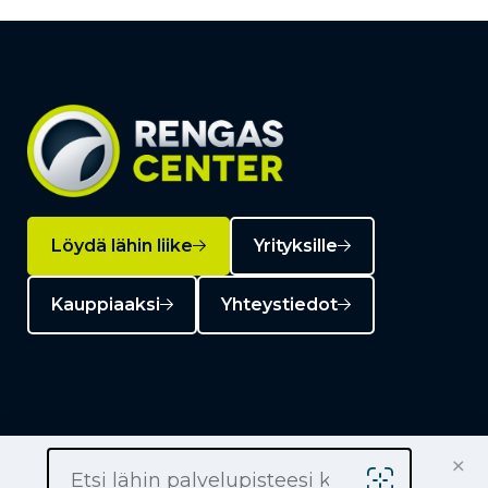
Löydä lähin liike
Yrityksille
Kauppiaaksi
Yhteystiedot
Liikkeet
×