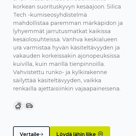
korkean suorituskyvyn kesäajoon. Silica
Tech -kumiseosyhdistelmä
mahdollistaa paremman märkäpidon ja
lyhyemmät jarrutusmatkat kaikissa
kesäolosuhteissa. Vanhva keskialueen
ura varmistaa hyvän käsiteltävyyden ja
vakauden korkeissakin ajonopeuksissa
kuivilla, kuin märillä tienpinnoilla.
Vahvistettu runko- ja kylkirakenne
säilyttää käsiteltävyyden, vaikka
renkailla ajettaisiinkin vajaapaineisena.
Vertaile
Löydä lähin liike