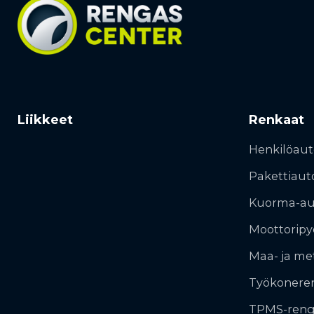
Liikkeet
Renkaat
Henkilöaut
Pakettiaut
Kuorma-au
Moottoripy
Maa- ja me
Työkonere
TPMS-reng