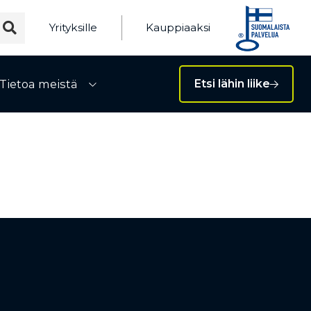
Yrityksille
Kauppiaaksi
Tietoa meistä
Etsi lähin liike
ivalikko
Avaa alivalikko