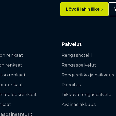
Löydä lähin liike
Y
Palvelut
on renkaat
Rengashotelli
on renkaat
Rengaspalvelut
ton renkaat
Rengasrikko ja paikkaus
örärenkaat
Rahoitus
tsätalousrenkaat
Liikkuva rengaspalvelu
nkaat
Avainasiakkuus
aspaineanturit