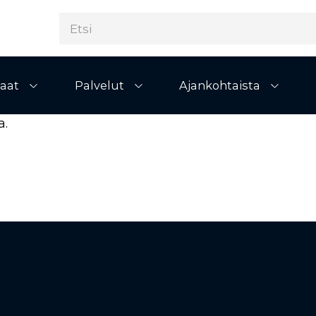
aat
Palvelut
Ajankohtaista
Avaa alivalikko
Avaa alivalikko
Avaa al
a.