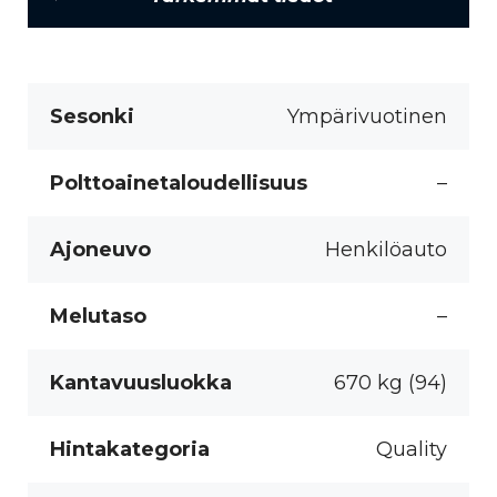
Sesonki
Ympärivuotinen
Polttoainetaloudellisuus
–
Ajoneuvo
Henkilöauto
Melutaso
–
Kantavuusluokka
670 kg (94)
Hintakategoria
Quality