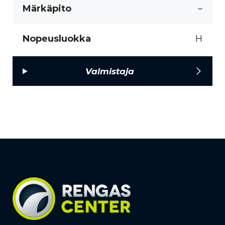
Märkäpito
–
Nopeusluokka
H
Valmistaja