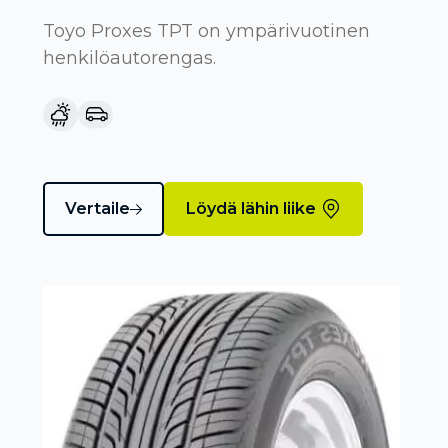
Toyo Proxes TPT on ympärivuotinen
henkilöautorengas.
Vertaile
Löydä lähin liike