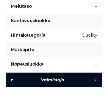
Melutaso
–
Kantavuusluokka
–
Hintakategoria
Quality
Märkäpito
–
Nopeusluokka
–
Valmistaja