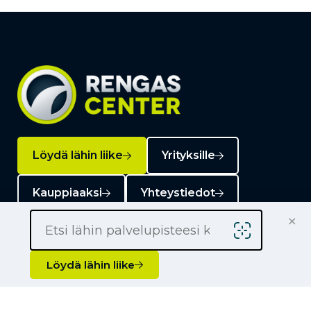
Löydä lähin liike
Yrityksille
Kauppiaaksi
Yhteystiedot
×
Löydä lähin liike
Liikkeet