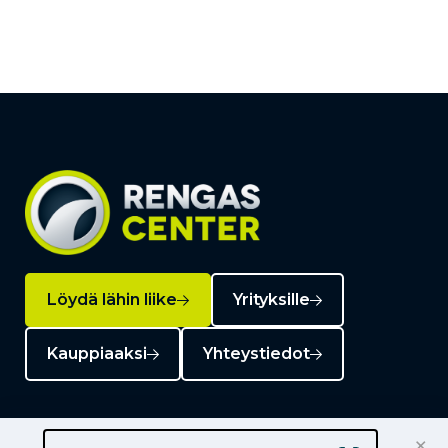
Löydä lähin liike
Yrityksille
Kauppiaaksi
Yhteystiedot
×