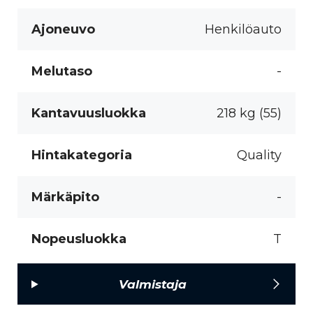
Ajoneuvo
Henkilöauto
Melutaso
-
Kantavuusluokka
218 kg (55)
Hintakategoria
Quality
Märkäpito
-
Nopeusluokka
T
Valmistaja