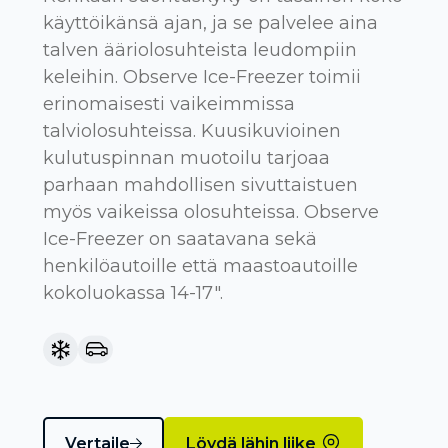
käyttöikänsä ajan, ja se palvelee aina
talven ääriolosuhteista leudompiin
keleihin. Observe Ice-Freezer toimii
erinomaisesti vaikeimmissa
talviolosuhteissa. Kuusikuvioinen
kulutuspinnan muotoilu tarjoaa
parhaan mahdollisen sivuttaistuen
myös vaikeissa olosuhteissa. Observe
Ice-Freezer on saatavana sekä
henkilöautoille että maastoautoille
kokoluokassa 14-17".
Vertaile
Löydä lähin liike