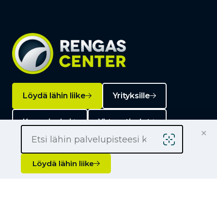
Löydä lähin liike
Yrityksille
Kauppiaaksi
Yhteystiedot
×
Löydä lähin liike
Liikkeet