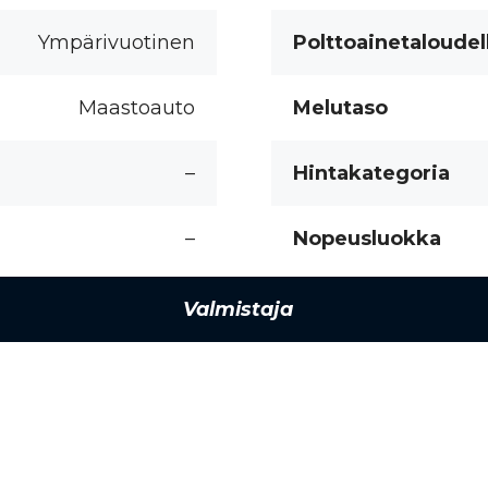
Ympärivuotinen
Polttoainetaloudel
Maastoauto
Melutaso
–
Hintakategoria
–
Nopeusluokka
Valmistaja