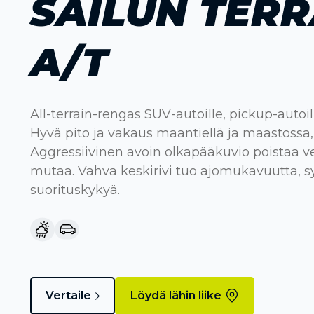
SAILUN TER
A/T
All-terrain-rengas SUV-autoille, pickup-autoill
Hyvä pito ja vakaus maantiellä ja maastossa
Aggressiivinen avoin olkapääkuvio poistaa vet
mutaa. Vahva keskirivi tuo ajomukavuutta, sy
suorituskykyä.
Vertaile
Löydä lähin liike