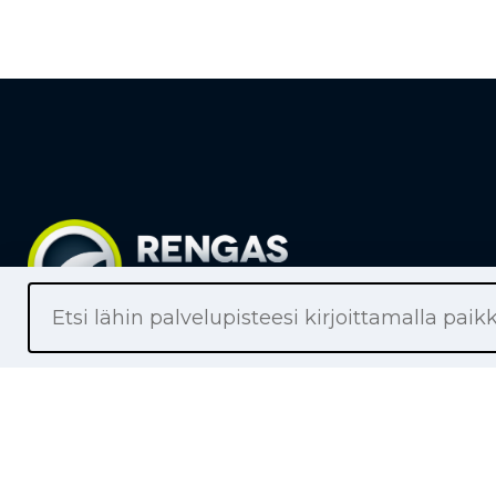
Liikkeet
Renkaat
Henkilöaut