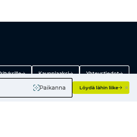
rityksille
Kauppiaaksi
Yhteystiedot
×
Paikanna
Löydä lähin liike
Ajankohtaista
Kampanjat