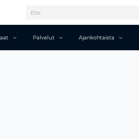
aat
Palvelut
Ajankohtaista
Avaa alivalikko
Avaa alivalikko
Avaa al