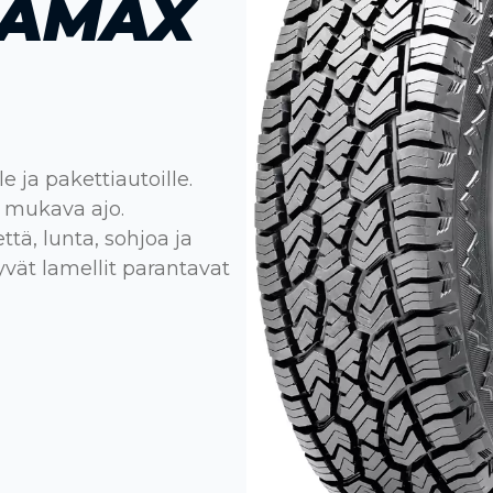
RAMAX
e ja pakettiautoille.
, mukava ajo.
tä, lunta, sohjoa ja
vät lamellit parantavat