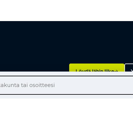
Löydä lähin liike
Y
Palvelut
on renkaat
Rengashotelli