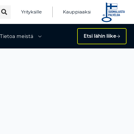
Yrityksille
Kauppiaaksi
Tietoa meistä
Etsi lähin liike
ivalikko
Avaa alivalikko