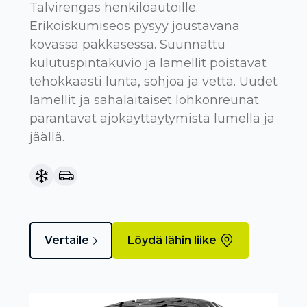
Talvirengas henkilöautoille.
Erikoiskumiseos pysyy joustavana
kovassa pakkasessa. Suunnattu
kulutuspintakuvio ja lamellit poistavat
tehokkaasti lunta, sohjoa ja vettä. Uudet
lamellit ja sahalaitaiset lohkonreunat
parantavat ajokäyttäytymistä lumella ja
jäällä.
Vertaile
Löydä lähin liike