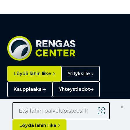
Löydä lähin liike
Yrityksille
Kauppiaaksi
Yhteystiedot
×
Löydä lähin liike
Liikkeet